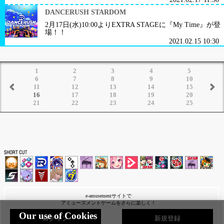
DANCERUSH STARDOM
2月17日(水)10:00よりEXTRA STAGEに『My Time』が登
場！！
2021.02.15 10:30
1
2
3
4
5
6
7
8
9
10
11
12
13
14
15
16
17
18
19
20
21
22
23
24
25
e-amusementサイトで
アミューズメントゲームをさらに楽しく！
Our use of Cookies
ログイン
新規登録