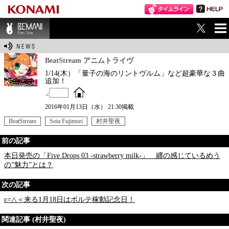
ME
BEMANI Fan Sit
NU
e
BeatStream アニムトライヴ
1/14(木）「量子の海のリントヴルム」など超豪華な３曲
追加！
2016年01月13日（水） 21:30掲載
BeatStream
Sota Fujimori
村井聖夜
前の記事
本日発売の「Five Drops 03 -strawberry milk-」 纒の感じているめう
の”魅力”とは？
次の記事
ε=△＜来る1月18日はボルテ稼動記念日！
関連記事 (村井聖夜)