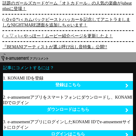
話題のガールズカードゲーム「オトカドール」の人気の楽曲がjubeat
plusに登場！
(-ＯvＯ*)＜カムバックビーストハッカーを記念してアニトラましま
しなNIGHTMARE譜面を追加しちゃいます！
( ＞▽＜)＜やっほー！ムービー紹介ページを更新したよ！
『BEMANIアーティストが選ぶ呼び出し音特集』公開!!
記事にコメントするには？
1. KONAMI IDを登録
登録はこちら
2. e-amusementアプリをスマートフォンにダウンロードし、KONAMI
IDでログイン
ダウンロードはこちら
3. e-amusementアプリにログインしたKONAMI IDでe-amusementサイ
トにログイン
ログインはこちら