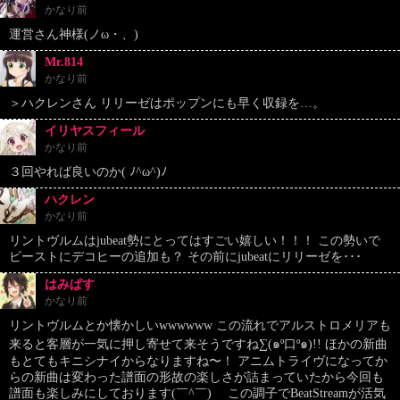
かなり前
運営さん神様(ノω・、)
Mr.814
かなり前
＞ハクレンさん リリーゼはポップンにも早く収録を…。
イリヤスフィール
かなり前
３回やれば良いのか( ﾉ^ω^)ﾉ
ハクレン
かなり前
リントヴルムはjubeat勢にとってはすごい嬉しい！！！ この勢いで
ビーストにデコヒーの追加も？ その前にjubeatにリリーゼを･･･
はみぱす
かなり前
リントヴルムとか懐かしいwwwwww この流れでアルストロメリアも
来ると客層が一気に押し寄せて来そうですね∑(๑º口º๑)!! ほかの新曲
もとてもキニシナイからなりますね〜！ アニムトライヴになってか
らの新曲は変わった譜面の形故の楽しさが詰まっていたから今回も
譜面も楽しみにしております(￣^￣)ゞ この調子でBeatStreamが活気