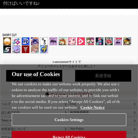
付けばいいですね♪
e-amusementサイトで
アミューズメントゲームをさらに楽しく！
Our use of Cookies
ログイン
新規登録
We use cookies to make our website work properly. We also use c
ookies to analyze the traffic of our website, to provide you with t
|
マイページ
ログアウト
he advertisement tailored to your interest, and to link our websit
e to the social media. If you select “Accept All Cookies”, all of th
FAQ
ヘルプ
ese cookies will be used on our website.
Cookie Notice
はじめての方
利用推奨環境
Cookies Settings
Terms of Service
Privacy Policy
Site Policy
外部送信について
Reject All Cookies
Contact Us
マナー＆ルール