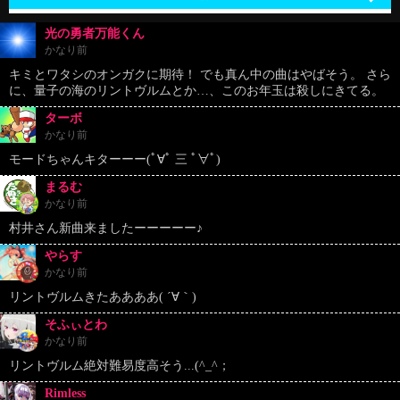
光の勇者万能くん
かなり前
キミとワタシのオンガクに期待！ でも真ん中の曲はやばそう。 さら
に、量子の海のリントヴルムとか…、このお年玉は殺しにきてる。
ターボ
かなり前
モードちゃんキターーー(ﾟ∀ﾟ 三 ﾟ∀ﾟ)
まるむ
かなり前
村井さん新曲来ましたーーーーー♪
やらす
かなり前
リントヴルムきたああああ( ´∀｀)
そふぃとわ
かなり前
リントヴルム絶対難易度高そう...(^_^；
Rimless