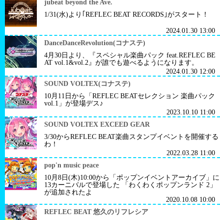
jubeat beyond the Ave.
1/31(水)より｢REFLEC BEAT RECORDS｣がスタート！
2024.01.30 13:00
DanceDanceRevolution(コナステ)
4月30日より、『スペシャル楽曲パック feat.REFLEC BE
AT vol.1&vol.2』が誰でも遊べるようになります。
2024.01.30 12:00
SOUND VOLTEX(コナステ)
10月11日から「REFLEC BEATセレクション 楽曲パック
vol.1」が登場デス♪
2023.10.10 11:00
SOUND VOLTEX EXCEED GEAR
3/30からREFLEC BEAT楽曲スタンプイベントを開催する
わ！
2022.03.28 11:00
pop'n music peace
10月8日(木)10:00から「ポップンイベントアーカイブ」に
13カーニバルで登場した 「わくわくポップンランド 2」
が追加されたよ
2020.10.08 10:00
REFLEC BEAT 悠久のリフレシア