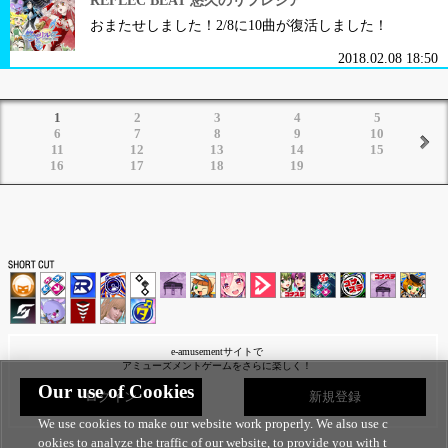
REFLEC BEAT 悠久のリフレシア
おまたせしました！2/8に10曲が復活しました！
2018.02.08 18:50
1
2
3
4
5
6
7
8
9
10
11
12
13
14
15
16
17
18
19
e-amusementサイトで
アミューズメントゲームをさらに楽しく！
Our use of Cookies
ログイン
新規登録
We use cookies to make our website work properly. We also use c
ookies to analyze the traffic of our website, to provide you with t