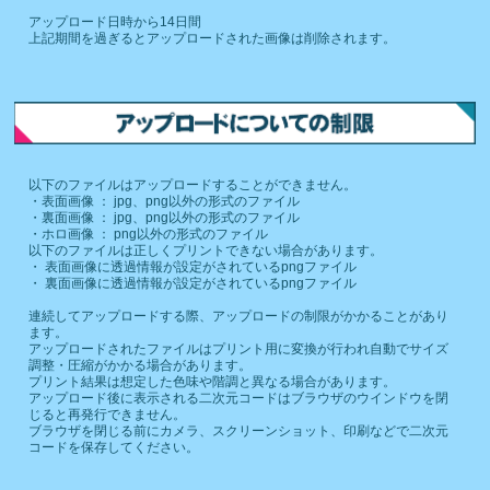
アップロード日時から14日間
上記期間を過ぎるとアップロードされた画像は削除されます。
以下のファイルはアップロードすることができません。
・表面画像 ： jpg、png以外の形式のファイル
・裏面画像 ： jpg、png以外の形式のファイル
・ホロ画像 ： png以外の形式のファイル
以下のファイルは正しくプリントできない場合があります。
・ 表面画像に透過情報が設定がされているpngファイル
・ 裏面画像に透過情報が設定がされているpngファイル
連続してアップロードする際、アップロードの制限がかかることがあり
ます。
アップロードされたファイルはプリント用に変換が行われ自動でサイズ
調整・圧縮がかかる場合があります。
プリント結果は想定した色味や階調と異なる場合があります。
アップロード後に表示される二次元コードはブラウザのウインドウを閉
じると再発行できません。
ブラウザを閉じる前にカメラ、スクリーンショット、印刷などで二次元
コードを保存してください。