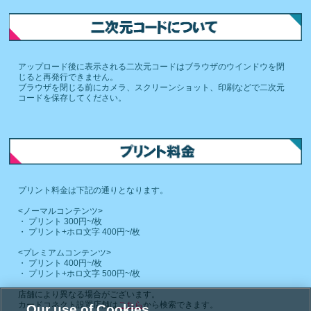
アップロード後に表示される二次元コードはブラウザのウインドウを閉
じると再発行できません。
ブラウザを閉じる前にカメラ、スクリーンショット、印刷などで二次元
コードを保存してください。
プリント料金は下記の通りとなります。
<ノーマルコンテンツ>
・ プリント 300円~/枚
・ プリント+ホロ文字 400円~/枚
<プレミアムコンテンツ>
・ プリント 400円~/枚
・ プリント+ホロ文字 500円~/枚
店舗により異なる場合がございます。
カードコネクト設置店舗は
こちら
から検索できます。
Our use of Cookies