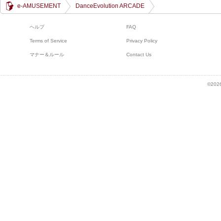
e-AMUSEMENT
DanceEvolution ARCADE
ヘルプ
FAQ
Terms of Service
Privacy Policy
マナー＆ルール
Contact Us
©2026