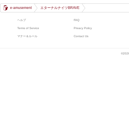
8
e-amusement
エターナルナイツBRAVE
・
2016.08.2
ヘルプ
FAQ
5
Terms of Service
Privacy Policy
・
2016.08.1
マナー＆ルール
Contact Us
ケテスト
2
・
2016.08.1
©2026
0
・
2016.08.0
・
5
・
2016.08.0
・
3
・
2016.07.2
・
7
・
・
2016.07.0
8