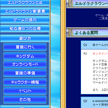
エルドラクラウン
ゲーム・
ご意見
よくある質問
Q1
各ゲームが
A1
オンライン
キングダム
カード交換
ドリームオ
ダンジョン
イベントダ
スピードバ
ワールドバ
また、上記
Q2
e-amus
カード再発