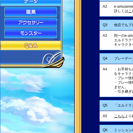
A2
e-amus
詳しくは
こ
Q3
他店でもプ
A3
同一のe-a
エルドラクラ
キャラクタ
Q4
プレーデー
A4
・お手持ちの
をキャラク
・プレー情
・プレー情
ません。
・引き継ぎ
Q5
「エルドラ
A5
こちら
より
Q6
ミッション