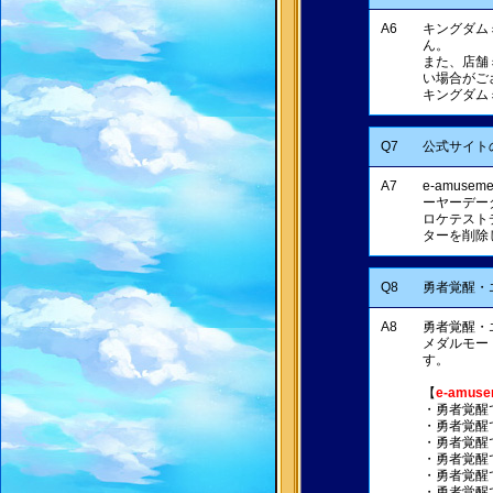
A6
キングダム
ん。
また、店舗
い場合がご
キングダム
Q7
公式サイト
A7
e-amus
ーヤーデー
ロケテスト
ターを削除
Q8
勇者覚醒・
A8
勇者覚醒・
メダルモー
す。
【
e-amus
・勇者覚醒
・勇者覚醒
・勇者覚醒
・勇者覚醒
・勇者覚醒
・勇者覚醒