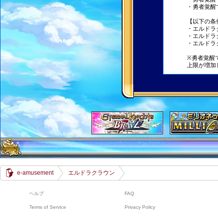
・勇者覚醒
【以下の条
・エルドラ
・エルドラ
・エルドラ
※勇者覚醒
上限が増加
e-amusement
エルドラクラウン
ヘルプ
FAQ
Terms of Service
Privacy Policy