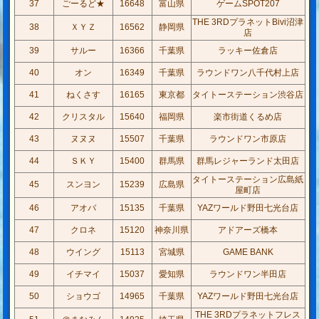
37
ごーるど★
16648
富山県
ゲームSPOT207
THE 3RDプラネットBivi沼津
38
ＸＹＺ
16562
静岡県
店
39
サルー
16366
千葉県
ラッキー佐倉店
40
オン
16349
千葉県
ラウンドワン八千代村上店
41
ねくさす
16165
東京都
タイトーステーション渋谷店
42
クリスタル
15640
福岡県
楽市街道くるめ店
43
ヌヌヌ
15507
千葉県
ラウンドワン市原店
44
ＳＫＹ
15400
群馬県
群馬レジャーランド太田店
タイトーステーション広島紙
45
スンヨン
15239
広島県
屋町店
46
アオバ
15135
千葉県
YAZワールド野田七光台店
47
クロネ
15120
神奈川県
アドアーズ橋本
48
ウイング
15113
宮城県
GAME BANK
49
イチマイ
15037
愛知県
ラウンドワン半田店
50
ショウゴ
14965
千葉県
YAZワールド野田七光台店
THE 3RDプラネットフレス