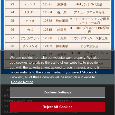
93
ＹＵＫＩ
12571
東京都
AMサントロペ池袋
94
ミスター
12564
香川県
アミュージアム高松店
タイトーステーション小田原
95
ティオ
12538
神奈川県
シティモール店
THE 3RDプラネットBivi沼津
96
カズ
12515
静岡県
店
97
アンカツサン
12500
千葉県
ラウンドワン八千代村上店
98
サンメンキ
12459
神奈川県
ドラマ藤沢店
THE 3RDプラネットフレス
99
ダイスケ
12447
埼玉県
ポ八潮店
We use cookies to make our website work properly. We also
use cookies to analyze the traffic of our website, to provide
100
ＢＲＡＣＫ
12441
広島県
ラウンドワン広島店
you with the advertisement tailored to your interest, and to li
nk our website to the social media. If you select “Accept All
Cookies”, all of these cookies will be used on our website.
Cookie Notice
ヘルプ
利用規約
Cookies Settings
個人情報等保護方針
外部送信について
特定商取引法に基づく表示
サイトポリシー
Reject All Cookies
マナー＆ルール
お問い合わせ
設置店舗検索
Cookies Settings