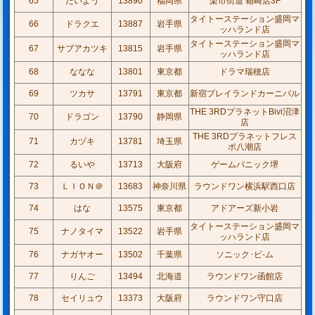
65
たいよう
13890
福岡県
楽市街道 箱崎店3F
タイトーステーション盛岡マ
66
ドラクエ
13887
岩手県
ッハランド店
タイトーステーション盛岡マ
67
サブアカツキ
13815
岩手県
ッハランド店
68
ななな
13801
東京都
ドラマ瑞穂店
69
ツカサ
13791
東京都
新宿プレイランドカーニバル
THE 3RDプラネットBivi沼津
70
ドラゴン
13790
静岡県
店
THE 3RDプラネットフレス
71
カヅキ
13781
埼玉県
ポ八潮店
72
るいや
13713
大阪府
ゲームパニック堺
73
ＬＩＯＮ＠
13683
神奈川県
ラウンドワン横浜駅西口店
74
はな
13575
東京都
アドアーズ新小岩
タイトーステーション盛岡マ
75
ナノタイマ
13522
岩手県
ッハランド店
76
ナガヤオー
13502
千葉県
ソニック･ビ-ム
77
りんご
13494
北海道
ラウンドワン函館店
78
セイリュウ
13373
大阪府
ラウンドワン守口店