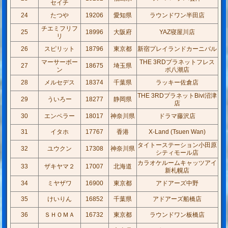
セイチ
24
たつや
19206
愛知県
ラウンドワン半田店
チエミフリフ
25
18996
大阪府
YAZ寝屋川店
リ
26
スピリット
18796
東京都
新宿プレイランドカーニバル
マーサーボー
THE 3RDプラネットフレス
27
18675
埼玉県
ン
ポ八潮店
28
メルセデス
18374
千葉県
ラッキー佐倉店
THE 3RDプラネットBivi沼津
29
ういろー
18277
静岡県
店
30
エンペラー
18017
神奈川県
ドラマ藤沢店
31
イタホ
17767
香港
X-Land (Tsuen Wan)
タイトーステーション小田原
32
ユウクン
17308
神奈川県
シティモール店
カラオケルームキャッツアイ
33
ザキヤマ２
17007
北海道
新札幌店
34
ミヤザワ
16900
東京都
アドアーズ中野
35
けいりん
16852
千葉県
アドアーズ船橋店
36
ＳＨＯＭＡ
16732
東京都
ラウンドワン板橋店