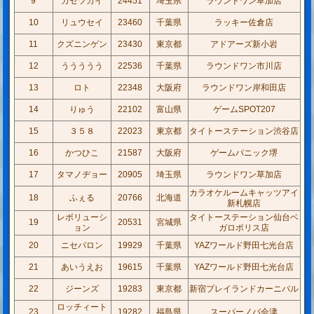
9
カゼツカイ
24451
埼玉県
ラウンドワン草加店
10
リュウセイ
23460
千葉県
ラッキー佐倉店
11
クズニンゲン
23430
東京都
アドアーズ新小岩
12
ううううう
22536
千葉県
ラウンドワン市川店
13
ロト
22348
大阪府
ラウンドワン岸和田店
14
りゅう
22102
富山県
ゲームSPOT207
15
３５８
22023
東京都
タイトーステーション渋谷店
16
かつひこ
21587
大阪府
ゲームパニック堺
17
タマノヂョー
20905
埼玉県
ラウンドワン草加店
カラオケルームキャッツアイ
18
ふぇる
20766
北海道
新札幌店
レボリューシ
タイトーステーション仙台ベ
19
20531
宮城県
ョン
ガロポリス店
20
ニセバロン
19929
千葉県
YAZワールド野田七光台店
21
あいうえお
19615
千葉県
YAZワールド野田七光台店
22
ジーンズ
19283
東京都
新宿プレイランドカーニバル
ロッチィート
23
19282
福島県
スーパーノバ会津