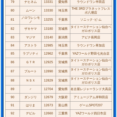
79
ナヒネム
13331
愛知県
ラウンドワン半田店
THE 3RDプラネットフレス
80
ムーン
13330
埼玉県
ポ八潮店
ノロワレシモ
81
13255
千葉県
ソニック･ビ-ム
ノ
タイトーステーション仙台ベ
82
ザキヤマ
13180
宮城県
ガロポリス店
83
マジマ
13140
新潟県
アピナ長岡店
84
アストラ
12985
埼玉県
ラウンドワン草加店
85
ラプソティ
12962
千葉県
YAZワールド野田七光台店
タイトーステーション仙台ベ
86
ＧＴＲ
12925
宮城県
ガロポリス店
タイトーステーション仙台ベ
87
プルート
12890
宮城県
ガロポリス店
タイトーステーション仙台ベ
88
ＮＳＸ
12829
宮城県
ガロポリス店
89
♂
12704
愛知県
名古屋レジャーランド大高店
90
ダンジリ
12679
大阪府
アミュージアム岸和田店
91
はりま
12673
富山県
ゲームSPOT207
92
デビル
12660
三重県
YAZワールド四日市店