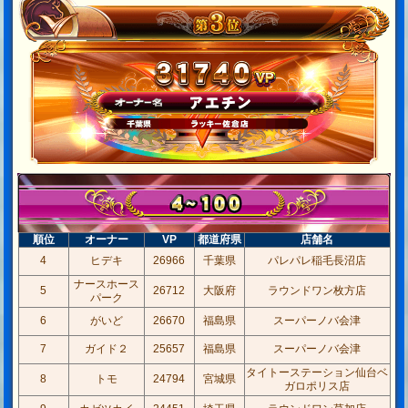
順位
オーナー
VP
都道府県
店舗名
4
ヒデキ
26966
千葉県
パレパレ稲毛長沼店
ナースホース
5
26712
大阪府
ラウンドワン枚方店
パーク
6
がいど
26670
福島県
スーパーノバ会津
7
ガイド２
25657
福島県
スーパーノバ会津
タイトーステーション仙台ベ
8
トモ
24794
宮城県
ガロポリス店