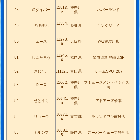
11513.
神奈川
48
＠ダイバー
ネバーランド
2
県
11334.
49
のほほん
愛知県
キングジョイ
1
11278.
50
エース
大阪府
YAZ寝屋川店
0
11246.
51
しんたろう
福岡県
楽市街道 箱崎店3F
6
52
ざじた。
11112.3
富山県
ゲームSPOT207
11062.
神奈川
アミューズメントベネクス川
53
ＤーＸ
0
県
崎
10845.
神奈川
54
せとうち
アドアーズ橋本
3
県
10771.
55
リョージ
東京都
ラウンドワン南砂店
6
10381.
56
トルシア
静岡県
スーパーウェーブ静岡店
5