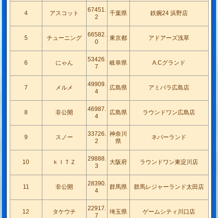
67451.
4
アスコット
千葉県
鉄腕24 浜野店
2
66582.
5
チューニング
東京都
アドアーズ浅草
0
53426.
6
にゃん
岐阜県
A.Cグランド
7
49909.
7
メルメ
広島県
アミパラ広島店
4
46987.
8
非公開
広島県
ラウンドワン広島店
4
33726.
神奈川
9
スノー
ネバーランド
2
県
29888.
10
ｋＩＴＺ
大阪府
ラウンドワン東淀川店
3
28390.
11
非公開
群馬県
群馬レジャーランド太田店
4
22917.
12
タケウチ
埼玉県
ゲームシティ川口店
7