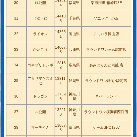
14853.
30
非公開
福岡県
楽市街道 箱崎店3F
4
14418.
31
じゆーに
千葉県
ソニック･ビ-ム
8
14365.
32
ライオン
岡山県
アミパラ岡山店
1
14007.
33
かいこう
兵庫県
ラウンドワン三宮駅前店
5
13816.
34
ゴキブリトンボ
広島県
あみぱらんど 福山店
8
アタリヲケスミ
13811.
35
静岡県
ラウンドワン静岡･駿河店
セ
1
13739.
神奈川
36
ドラゴン
ネバーランド
8
県
13221.
神奈川
37
非公開
ラウンドワン横浜駅西口店
0
県
13087.
38
マーテイん
富山県
ゲームSPOT207
6