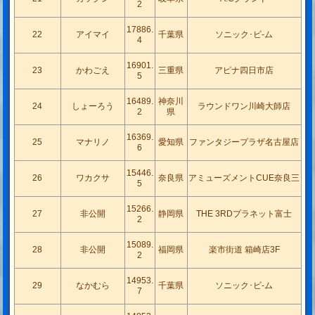
2
17886.
22
アイマイ
千葉県
ソニック･ビ-ム
4
16901.
23
かわごえ
三重県
アピナ四日市店
5
16489.
神奈川
24
しょーろう
ラウンドワン川崎大師店
2
県
16369.
25
マナリノ
愛知県
ファンタジープラザ名古屋店
6
15446.
26
ワカクサ
奈良県
アミューズメントCUE奈良三
5
15266.
27
非公開
静岡県
THE 3RDプラネット富士
2
15089.
28
非公開
福岡県
楽市街道 箱崎店3F
2
14953.
29
なかむら
千葉県
ソニック･ビ-ム
7