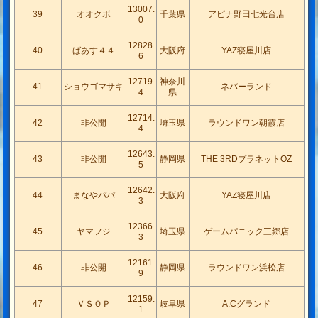
13007.
39
オオクボ
千葉県
アピナ野田七光台店
0
12828.
40
ばあす４４
大阪府
YAZ寝屋川店
6
12719.
神奈川
41
ショウゴマサキ
ネバーランド
4
県
12714.
42
非公開
埼玉県
ラウンドワン朝霞店
4
12643.
43
非公開
静岡県
THE 3RDプラネットOZ
5
12642.
44
まなやパパ
大阪府
YAZ寝屋川店
3
12366.
45
ヤマフジ
埼玉県
ゲームパニック三郷店
3
12161.
46
非公開
静岡県
ラウンドワン浜松店
9
12159.
47
ＶＳＯＰ
岐阜県
A.Cグランド
1