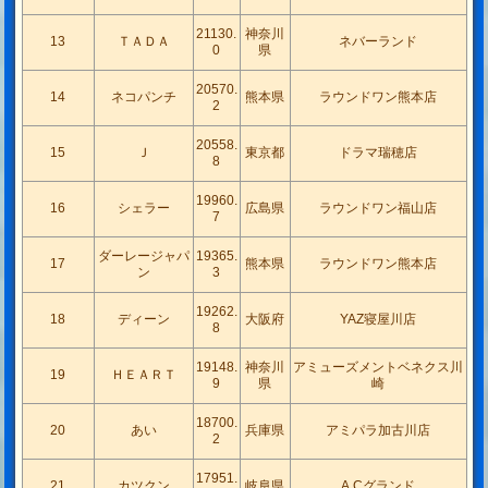
21130.
神奈川
13
ＴＡＤＡ
ネバーランド
0
県
20570.
14
ネコパンチ
熊本県
ラウンドワン熊本店
2
20558.
15
Ｊ
東京都
ドラマ瑞穂店
8
19960.
16
シェラー
広島県
ラウンドワン福山店
7
ダーレージャパ
19365.
17
熊本県
ラウンドワン熊本店
ン
3
19262.
18
ディーン
大阪府
YAZ寝屋川店
8
19148.
神奈川
アミューズメントベネクス川
19
ＨＥＡＲＴ
9
県
崎
18700.
20
あい
兵庫県
アミパラ加古川店
2
17951.
21
カツクン
岐阜県
A.Cグランド