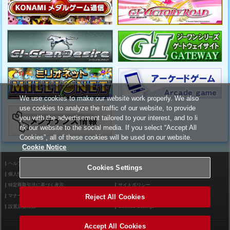
We use cookies to make our website work properly. We also
use cookies to analyze the traffic of our website, to provide
you with the advertisement tailored to your interest, and to li
nk our website to the social media. If you select “Accept All
Cookies”, all of these cookies will be used on our website.
Cookie Notice
ヘルプ
利用規約
Cookies Settings
個人情報等保護方針
外部送信について
特定商取引法に基づく表示
サイトポリシー
Reject All Cookies
マナー＆ルール
お問い合わせ
設置店舗検索
Cookies Settings
Accept All Cookies
©2026 Konami Arcade Games