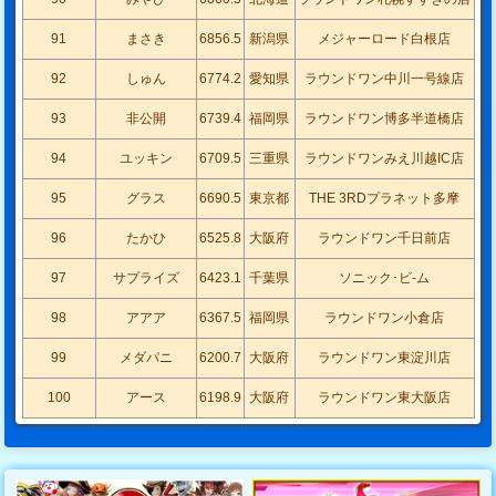
91
まさき
6856.5
新潟県
メジャーロード白根店
92
しゅん
6774.2
愛知県
ラウンドワン中川一号線店
93
非公開
6739.4
福岡県
ラウンドワン博多半道橋店
94
ユッキン
6709.5
三重県
ラウンドワンみえ川越IC店
95
グラス
6690.5
東京都
THE 3RDプラネット多摩
96
たかひ
6525.8
大阪府
ラウンドワン千日前店
97
サプライズ
6423.1
千葉県
ソニック･ビ-ム
98
アアア
6367.5
福岡県
ラウンドワン小倉店
99
メダパニ
6200.7
大阪府
ラウンドワン東淀川店
100
アース
6198.9
大阪府
ラウンドワン東大阪店