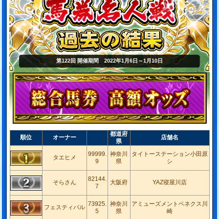
第122回 開催期間 2022年1月6日～1月10日
都道府
順位
オーナー
店舗名
県
99999.
神奈川
タイトーステーション小田原
タエヒメ
9
県
シ
82144.
そらさん
大阪府
YAZ寝屋川店
7
73925.
神奈川
アミューズメントベネクス川
フェスティバル
5
県
崎