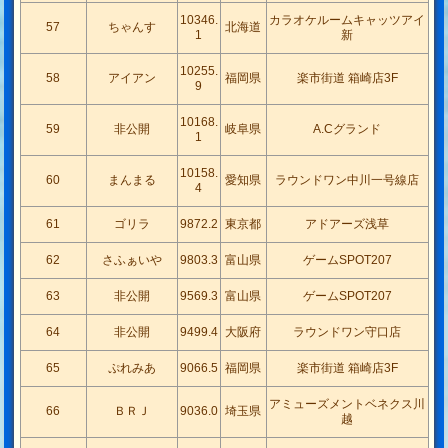
10346.
カラオケルームキャッツアイ
57
ちゃんす
北海道
1
新
10255.
58
アイアン
福岡県
楽市街道 箱崎店3F
9
10168.
59
非公開
岐阜県
A.Cグランド
1
10158.
60
まんまる
愛知県
ラウンドワン中川一号線店
4
61
ゴリラ
9872.2
東京都
アドアーズ浅草
62
さふぁいや
9803.3
富山県
ゲームSPOT207
63
非公開
9569.3
富山県
ゲームSPOT207
64
非公開
9499.4
大阪府
ラウンドワン守口店
65
ぷれみあ
9066.5
福岡県
楽市街道 箱崎店3F
アミューズメントベネクス川
66
ＢＲＪ
9036.0
埼玉県
越