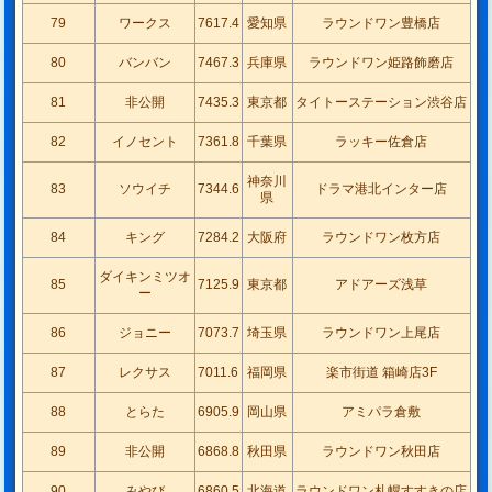
79
ワークス
7617.4
愛知県
ラウンドワン豊橋店
80
バンバン
7467.3
兵庫県
ラウンドワン姫路飾磨店
81
非公開
7435.3
東京都
タイトーステーション渋谷店
82
イノセント
7361.8
千葉県
ラッキー佐倉店
神奈川
83
ソウイチ
7344.6
ドラマ港北インター店
県
84
キング
7284.2
大阪府
ラウンドワン枚方店
ダイキンミツオ
85
7125.9
東京都
アドアーズ浅草
ー
86
ジョニー
7073.7
埼玉県
ラウンドワン上尾店
87
レクサス
7011.6
福岡県
楽市街道 箱崎店3F
88
とらた
6905.9
岡山県
アミパラ倉敷
89
非公開
6868.8
秋田県
ラウンドワン秋田店
90
みやび
6860.5
北海道
ラウンドワン札幌すすきの店