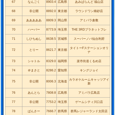
67
なんごく
8903.4
広島県
あみぱらんど 福山店
68
非公開
8892.0
東京都
ラウンドワン南砂店
69
あああああ
8809.3
岡山県
アミパラ倉敷
70
ハーバー
8773.9
埼玉県
THE 3RDプラネットフレ
71
しひちぬし
8638.5
宮城県
スーパーノバ仙台利府
タイトーFステーションオリ
72
とりー
8621.7
東京都
ナ
73
シャトル
8329.0
福岡県
楽市街道くるめ店
74
＠まさと
8286.2
愛知県
キングジョイ
カラオケルームキャッツアイ
75
非公開
8006.3
北海道
新
76
あんとら
7808.8
広島県
アミパラ広島店
77
非公開
7753.2
埼玉県
ゲームシティ川口店
78
ぱんさー
7666.7
群馬県
群馬レジャーランド太田店