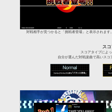
対戦相手が見つかると「挑戦者登場」と表示されます
スコ
スコアタイプによっ
自分が選んだ対戦楽曲で高いスコ