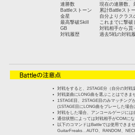
連勝数
現在の連勝数、
Battleストーン
累計Battleスト
金星
自分よりクラス
最高撃破Skill
これまでに撃破し
GB
対戦相手から貰っ
対戦履歴
過去5戦の対戦
対戦をすると、2STAGE分（自分の対
対戦楽曲にLONG曲を選ぶことはできま
1STAGE目、2STAGE目のみマッチン
(1STAGE目にLONG曲をプレーした場
対戦をした場合、アンコールゲージには
通信状態によっては対戦相手がCOMに
以下のコマンドはBattleでは使用できま
GuitarFreaks…AUTO、RANDOM、NEC