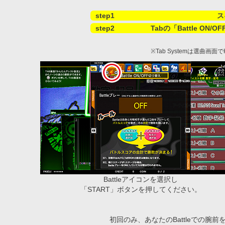
step1
ス
step2
Tabの「Battle ON
※Tab Systemは選曲
Battleアイコンを選択し
「START」ボタンを押してください。
初回のみ、あなたのBattleでの腕前を