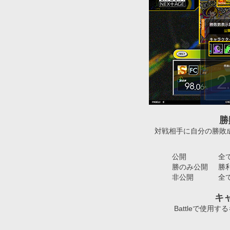
勝
対戦相手に自分の勝敗
公開
全
勝のみ公開
勝
非公開
全
キ
Battleで使用