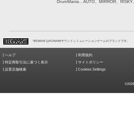
DrumMania…AUTO、MIRROR、RISKY、
“BEMANI”はKONAMIサウンドシミュレーションゲームのブランドです。
ヘルプ
利用規約
特定商取引法に基づく表示
サイトポリシー
設置店舗検索
Cookies Settings
©2026