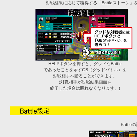
対戦結果に応じて獲得する「Battleストーン
HELPボタンを押すと、グッドなBattle
であったことを示すGB（グッドバトル）を
対戦相手へ贈ることができます。
(対戦相手が対戦結果画面を
終了した場合は贈れなくなります。)
Batt