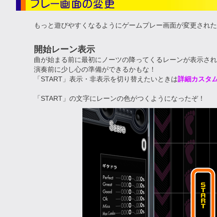
もっと遊びやすくなるようにゲームプレー画面が変更された
開始レーン表示
曲が始まる前に
最初にノーツの降ってくるレーン
が表示され
演奏前に少し心の準備ができるかもな！
「START」表示・非表示を切り替えたいときは
詳細カスタム
「START」の文字にレーンの色がつくようになったぞ！