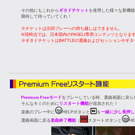
その他にもこれから
ギタドチケット
を使用した様々な新機能
期待して待っていてくれ！
※チケットは次回プレーへの持ち越しはできません。
※現時点では、日本国内のPASELI専用コンテンツとなりま
※ギタドチケットはBATTLEの選曲およびセッションやギ
Premium Freeモード
をプレーしている時、選曲画面に戻ら
そんなキミのために
リスタート機能
が追加された！
楽曲のプレー中に
HELPボタンと
を
一緒に少し長押し
選曲画面に戻る
楽曲終了機能
（
スタートボタンと
H