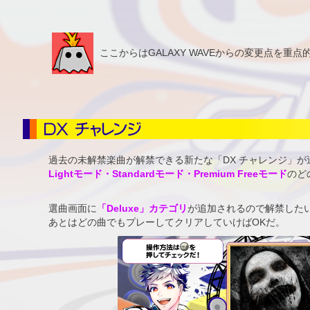
ここからはGALAXY WAVEからの変更点を重
過去の未解禁楽曲が解禁できる新たな「DX チャレンジ」が
Lightモード・Standardモード・Premium Freeモード
のど
選曲画面に
「Deluxe」カテゴリ
が追加されるので解禁した
あとはどの曲でもプレーしてクリアしていけばOKだ。