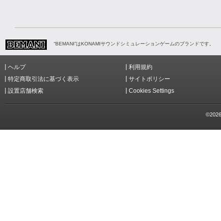
“BEMANI”はKONAMIサウンドシミュレーションゲームのブランドです。
ヘルプ
利用規約
特定商取引法に基づく表示
サイトポリシー
設置店舗検索
Cookies Settings
©2026