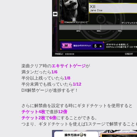
楽曲クリア時の
エキサイトゲージ
が
満タンだったら
1/6
半分以上残っていたら
1/8
半分未満でも残っていたら
1/12
DX解禁ゲージが進捗するぞ！
さらに解禁曲を設定する時にギタドチケットを使用すると
チケット4枚
で進捗
12倍
チケット2枚
で
6倍
にすることができる。
つまり、ギタドチケットを使えば1ステージで解禁すること