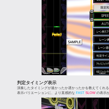
判定タイミング表示
演奏したタイミングが速かったか遅かったかを教えてくれる
表示バリエーションに、より直感的な
FAST
SLOW
の表示