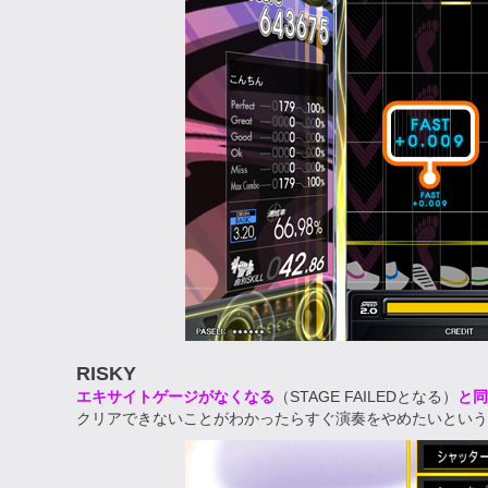
RISKY
エキサイトゲージがなくなる
（STAGE FAILEDとなる）
と同
クリアできないことがわかったらすぐ演奏をやめたいという