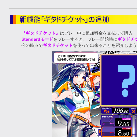
『ギタドチケット』
はプレー中に追加料金を支払って購入・
Standardモード
をプレーすると、プレー開始時に
ギタドチ
今の時点で
ギタドチケット
を使って出来ることを紹介しよう