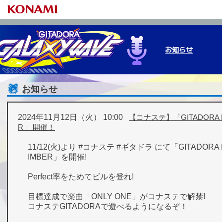
お知らせ
お知らせ
ゲームの始め方
基本の遊び方
プレーデータ
NEW M
e-am
プレ
2024年11月12日（火） 10:00
【コナステ】「GITADORA R
R」 開催！
11/12(火)より #コナステ #ギタドラ にて「GITADORA 
IMBER」を開催!
Perfect率をためてビルを登れ!
目標達成で楽曲「ONLY ONE」がコナステで解禁!
コナステGITADORAで遊べるようになるぞ！