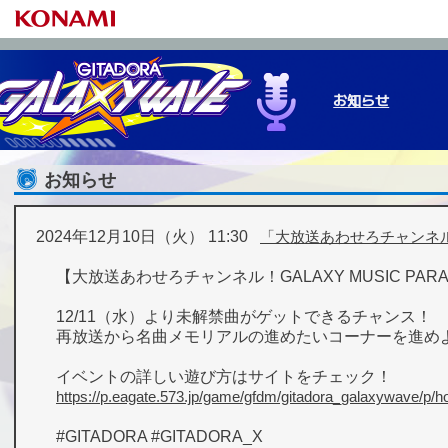
お知らせ
お知らせ
ゲームの始め方
基本の遊び方
プレーデータ
NEW M
e-am
プレ
2024年12月10日（火） 11:30
「大放送あわせろチャンネル！G
【大放送あわせろチャンネル！GALAXY MUSIC PAR
12/11（水）より未解禁曲がゲットできるチャンス！
再放送から名曲メモリアルの進めたいコーナーを進め
イベントの詳しい遊び方はサイトをチェック！
https://p.eagate.573.jp/game/gfdm/gitadora_galaxywave/p/h
#GITADORA #GITADORA_X