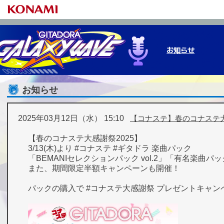
お知らせ
お知らせ
ゲームの始め方
基本の遊び方
プレーデータ
NEW M
e-am
プレ
2025年03月12日（水） 15:10
【コナステ】春のコナステ大
【春のコナステ大感謝祭2025】
3/13(木)より #コナステ #ギタドラ 楽曲パック
「BEMANIセレクションパック vol.2」「有名楽曲パック
また、期間限定半額キャンペーンも開催！
パックの購入で #コナステ大感謝祭 プレゼントキャン