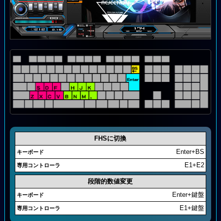
FHSに切換
Enter+BS
E1+E2
段階的数値変更
Enter+鍵盤
E1+鍵盤