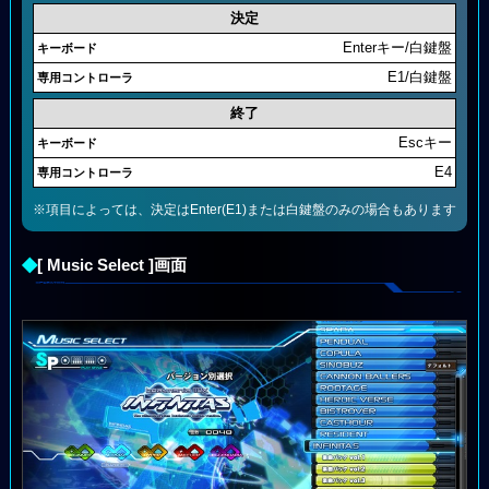
決定
Enterキー/白鍵盤
E1/白鍵盤
終了
Escキー
E4
※項目によっては、決定はEnter(E1)または白鍵盤のみの場合もあります
◆
[ Music Select ]画面