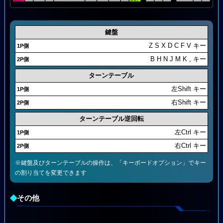
鍵盤
Z S X D C F V キー
B H N J M K , キー
ターンテーブル
左Shift キー
右Shift キー
ターンテーブル逆回転
左Ctrl キー
右Ctrl キー
※鍵盤及びターンテーブルの操作は、「キーボードオプション」でキー
の割り当てを変更できます
◆
その他