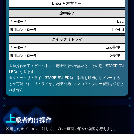
Enter + 左右キー
途中終了
Esc
E2+E3
クイックリトライ
Esc長押し
E2長押し
※無操作終了：ゲーム中に一定時間操作が無いと、その場でSTAGE FAI
LEDになります
※クイックリトライ：STAGE FAILED時に楽曲を最初からプレーするこ
とが可能です。リトライをした際の楽曲のスコア・プレー履歴は保存さ
れません
上
級者向け操作
設定したオプションに対して、プレー画面で細かい調整を行えます。