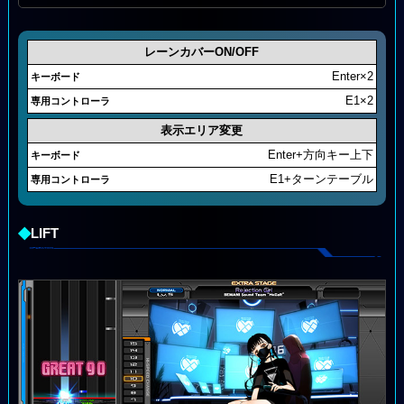
レーンカバーON/OFF
Enter×2
E1×2
表示エリア変更
Enter+方向キー上下
E1+ターンテーブル
◆
LIFT