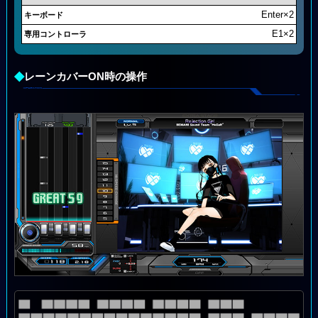
Enter×2
E1×2
◆
レーンカバーON時の操作