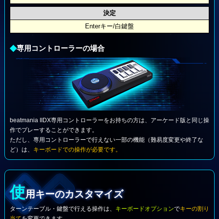
決定
Enterキー/白鍵盤
◆
専用コントローラーの場合
beatmania IIDX専用コントローラーをお持ちの方は、アーケード版と同じ操
作でプレーすることができます。
ただし、専用コントローラーで行えない一部の機能（難易度変更や終了な
ど）は、
キーボードでの操作が必要です。
使
用キーのカスタマイズ
ターンテーブル・鍵盤で行える操作は、
キーボードオプション
で
キーの割り
当て
を変更できます。