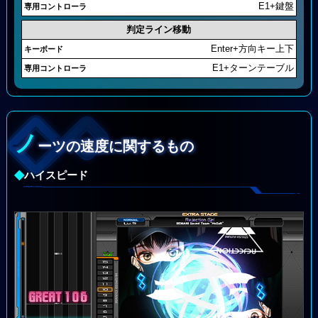
E1+鍵盤
判定ライン移動
Enter+方向キー上下
E1+ターンテーブル
ノ
ーツの速度に関するもの
◆
ハイスピード