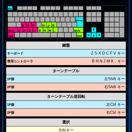
鍵盤
Z S X D C F V キー
B H N J M K , キー
ターンテーブル
左Shift キー
右Shift キー
ターンテーブル逆回転
左Ctrl キー
右Ctrl キー
選択
方向キー