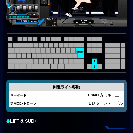
判定ライン移動
Enter+方向キー上下
E1+ターンテーブル
◆
LIFT & SUD+