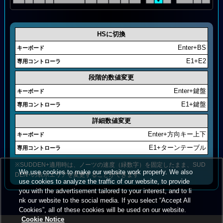
HSに切換
Enter+BS
E1+E2
段階的数値変更
Enter+鍵盤
E1+鍵盤
詳細数値変更
Enter+方向キー上下
E1+ターンテーブル
※SUDDEN+適用時は、ノーツの速度（緑数字）を固定したまま、SUD
We use cookies to make our website work properly. We also
DEN+の表示エリアを変更することができます
use cookies to analyze the traffic of our website, to provide
you with the advertisement tailored to your interest, and to li
nk our website to the social media. If you select “Accept All
Cookies”, all of these cookies will be used on our website.
Cookie Notice