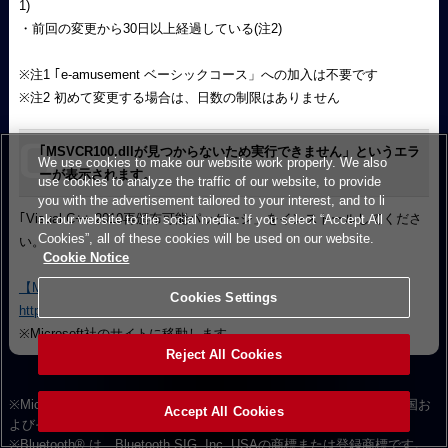
1)
・前回の変更から30日以上経過している(注2)
※注1 ｢e-amusement ベーシックコース」への加入は不要です
※注2 初めて変更する場合は、日数の制限はありません
｢MSVCR100.dllが見つからないため実行できません」というエラ
We use cookies to make our website work properly. We also
ーが表示されます。
use cookies to analyze the traffic of our website, to provide
you with the advertisement tailored to your interest, and to li
｢Visual C++ 2010再頒布可能パッケージ」をインストールしてくださ
nk our website to the social media. If you select “Accept All
Cookies”, all of these cookies will be used on our website.
い。
Cookie Notice
【Microsoft Visual C++ 2010 再頒布可能パッケージ (x86)】
Cookies Settings
https://www.microsoft.com/ja-jp/download/details.aspx?id=26999
※Microsoft社のサイトに移動します
Reject All Cookies
※Microsoft、Windows、DirectX、は米国 Microsoft Corporation の米国お
Accept All Cookies
よびその他の国における登録商標です。
※Bluetooth
®
は、Bluetooth SIG, Inc. USAの商標または登録商標です。