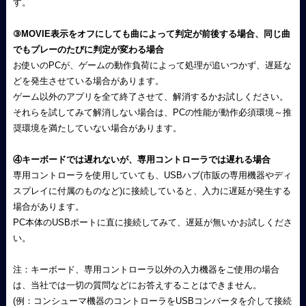
す。
③MOVIE表示をオフにしても曲によって判定が前後する場合、同じ曲
でもプレーのたびに判定が変わる場合
お使いのPCが、ゲームの動作負荷によって処理が追いつかず、遅延な
どを発生させている場合があります。
ゲーム以外のアプリを全て終了させて、解消するかお試しください。
それらを試してみて解消しない場合は、PCの性能が動作必須環境～推
奨環境を満たしていない場合があります。
④キーボードでは遅れないが、専用コントローラでは遅れる場合
専用コントローラを使用していても、USBハブ(市販の専用機器やディ
スプレイに付属のものなど)に接続していると、入力に遅延が発生する
場合があります。
PC本体のUSBポートに直に接続してみて、遅延が無いかお試しくださ
い。
注：キーボード、専用コントローラ以外の入力機器をご使用の場合
は、当社では一切の質問などにお答えすることはできません。
(例：コンシューマ機器のコントローラをUSBコンバータを介して接続