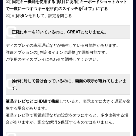
③
[ 固定キー機能を使用する ]項目にある[ キーボードショットカット
で一度に一つずつキーを押す]のスイッチを｢オフ」にする
④
[ × ]ボタン
を押して、設定を閉じる
正確にキーを叩いているのに、GREATになりません。
ディスプレイの表示遅延などが発生している可能性があります。
詳細オプションの[ 判定タイミング調整 ]で調整可能です。
ご使用のディスプレイに合わせて調整してください。
操作に対して音は合っているのに、画面の表示が遅れてしまいま
す。
液晶テレビなどにHDMIで接続
していると、表示までに大きく遅延が発
生する場合があります。
液晶テレビ側で画質処理などの設定をオフにすると、多少改善する場
合がありますが、完全な解消を保証するものではありません。