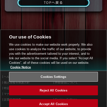
TOPへ戻る
Our use of Cookies
We use cookies to make our website work properly. We also
use cookies to analyze the traffic of our website, to provide
you with the advertisement tailored to your interest, and to
link our website to the social media. If you select “Accept All
Cookies”, all of these cookies will be used on our website.
Cookie Notice
ヘルプ
Cookies Settings
利用規約
個人情報等保護方針
外部送信について
特定商取引法に基づく表示
サイトポリシー
Reject All Cookies
マナー＆ルール
お問い合わせ
設置店舗検索
Cookies Settings
Accept All Cookies