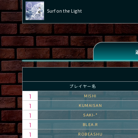
Surf on the Light
プレイヤー名
MISHI
KUMAISAN
SAKI-*
BLEA.R
ROBEASHU