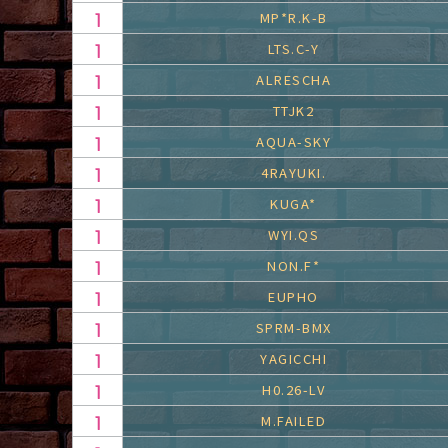
MP*R.K-B
LTS.C-Y
ALRESCHA
TTJK2
AQUA-SKY
4RAYUKI.
KUGA*
WYI.QS
NON.F*
EUPHO
SPRM-BMX
YAGICCHI
H0.26-LV
M.FAILED