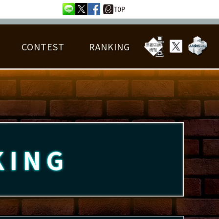
CONTEST
RANKING
OTAL BEST SCORE
楽曲データ
フレンドリスト
RANKING
詳細楽曲データ
んごろチャレンジ
EDIT譜面
KING