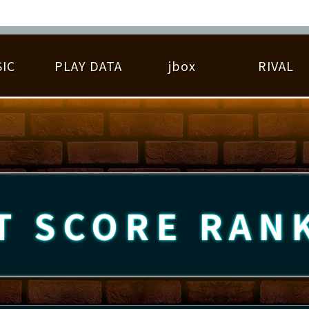
IC
PLAY DATA
jbox
RIVAL
RIGINAL HIT CHART
大会参加
逆ライバル一覧
遊べる楽曲
基本の遊び方
大会開催
ライバル比較
ゆびベル
BEST SCORE
大会参加情報
アーティスト紹介
遊び方ガイド
プレーヤー検索
RANKING
大会とは？
T
プレーグラフ
ね
T SCORE
RAN