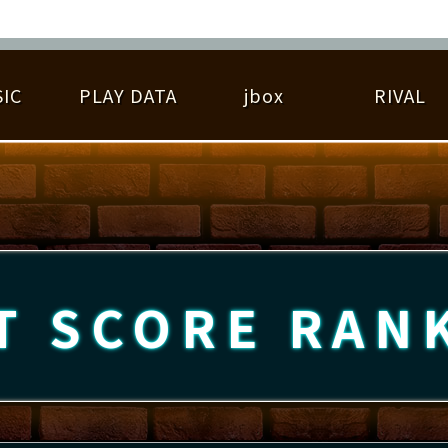
IC
PLAY DATA
jbox
RIVAL
RIGINAL HIT CHART
大会参加
逆ライバル一覧
遊べる楽曲
基本の遊び方
大会開催
ライバル比較
ゆびベル
BEST SCORE
大会参加情報
アーティスト紹介
遊び方ガイド
プレーヤー検索
RANKING
大会とは？
T
プレーグラフ
ね
T SCORE
RAN