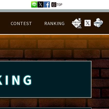
CONTEST
RANKING
OTAL BEST SCORE
楽曲データ
フレンドリスト
RANKING
詳細楽曲データ
んごろチャレンジ
EDIT譜面
KING