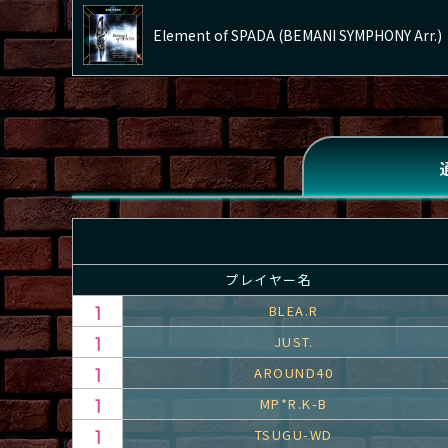
Element of SPADA (BEMANI SYMPHONY Arr.)
プレイヤー名
BLEA.R
JUST.
AROUND40
MP*R.K-B
TSUGU-WD