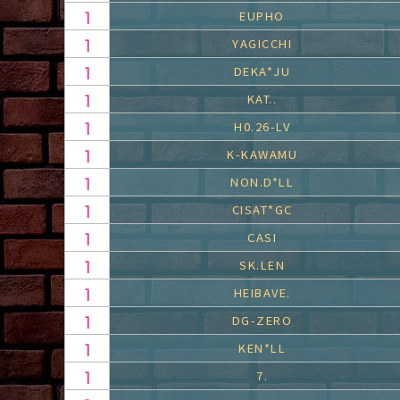
EUPHO
YAGICCHI
DEKA*JU
KAT..
H0.26-LV
K-KAWAMU
NON.D*LL
CISAT*GC
CASI
SK.LEN
HEIBAVE.
DG-ZERO
KEN*LL
7.