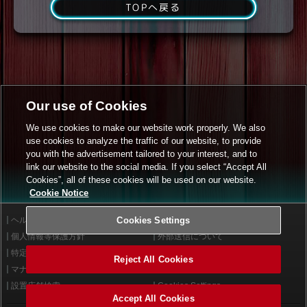
TOPへ戻る
Our use of Cookies
We use cookies to make our website work properly. We also
use cookies to analyze the traffic of our website, to provide
you with the advertisement tailored to your interest, and to
link our website to the social media. If you select “Accept All
Cookies”, all of these cookies will be used on our website.
Cookie Notice
ヘルプ
Cookies Settings
利用規約
個人情報等保護方針
外部送信について
特定商取引法に基づく表示
サイトポリシー
Reject All Cookies
マナー＆ルール
お問い合わせ
設置店舗検索
Cookies Settings
Accept All Cookies