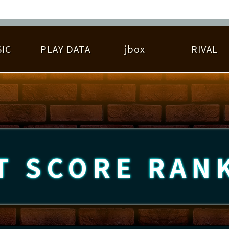
IC
PLAY DATA
jbox
RIVAL
RIGINAL HIT CHART
大会参加
逆ライバル一覧
遊べる楽曲
基本の遊び方
大会開催
ライバル比較
ゆびベル
BEST SCORE
大会参加情報
アーティスト紹介
遊び方ガイド
プレーヤー検索
RANKING
大会とは？
T
プレーグラフ
ね
T SCORE
RAN