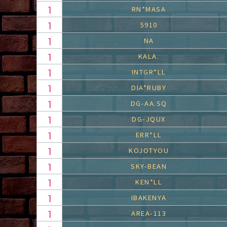
RN*MASA
5910
NA
KALA.
INTGR*LL
DIA*RUBY
DG-AA.SQ
DG-JQUX
ERR*LL
KOJOTYOU
SKY-BEAN
KEN*LL
IBAKENYA
AREA-113