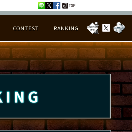
CONTEST
RANKING
OTAL BEST SCORE
楽曲データ
フレンドリスト
RANKING
詳細楽曲データ
んごろチャレンジ
EDIT譜面
KING