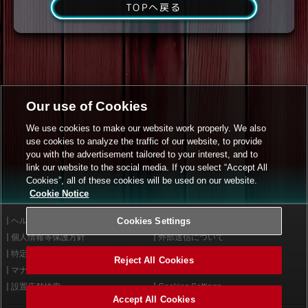
TOPへ戻る
Our use of Cookies
We use cookies to make our website work properly. We also
use cookies to analyze the traffic of our website, to provide
you with the advertisement tailored to your interest, and to
link our website to the social media. If you select “Accept All
Cookies”, all of these cookies will be used on our website.
Cookie Notice
ヘルプ
Cookies Settings
利用規約
個人情報等保護方針
外部送信について
特定商取引法に基づく表示
サイトポリシー
Reject All Cookies
マナー＆ルール
お問い合わせ
設置店舗検索
Cookies Settings
Accept All Cookies