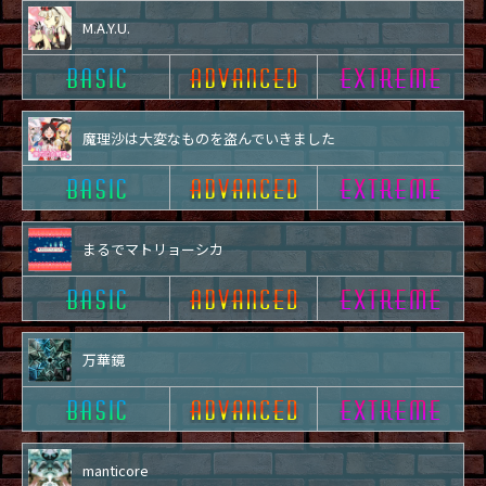
M.A.Y.U.
魔理沙は大変なものを盗んでいきました
まるでマトリョーシカ
万華鏡
manticore