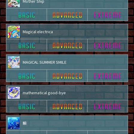
Mother Ship
Magical electrica
MAGICAL SUMMER SMILE
mathematical good-bye
瞬