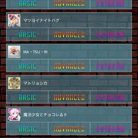
マツヨイナイトバグ
MA・TSU・RI
マトリョシカ
魔法少女とチョコレゐト