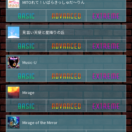
MITOれて！いばらきっしゅだ～りん
見習い天使と星降りの丘
Music-U
Mirage
Mirage of the Mirror