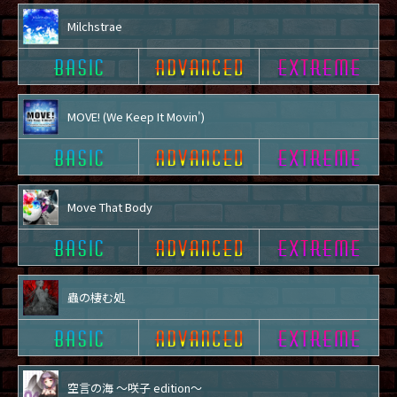
Milchstrae
MOVE! (We Keep It Movin')
Move That Body
蟲の棲む処
空言の海 ～咲子 edition～