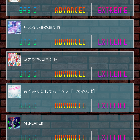
見えない星の渡り方
ミカヅキ:コネクト
みくみくにしてあげる♪【してやんよ】
Mr.REAPER