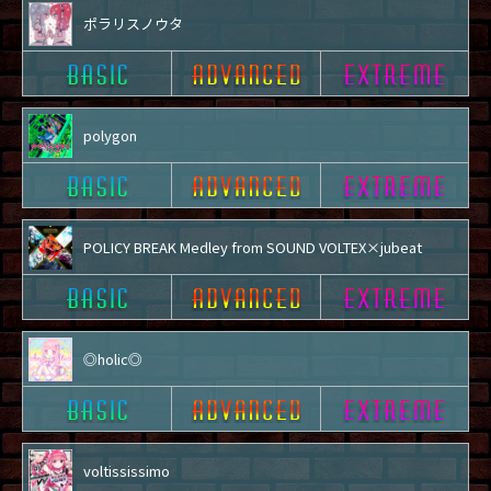
ポラリスノウタ
polygon
POLICY BREAK Medley from SOUND VOLTEX×jubeat
◎holic◎
voltississimo