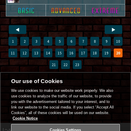
◀
▶
1
2
3
4
5
6
7
8
9
10
11
12
13
14
15
16
17
18
19
20
21
22
23
Our use of Cookies
We use cookies to make our website work properly. We also
use cookies to analyze the traffic of our website, to provide
you with the advertisement tailored to your interest, and to
link our website to the social media. If you select “Accept All
Cookies”, all of these cookies will be used on our website.
Cookie Notice
ヘルプ
Cookies Settings
利用規約