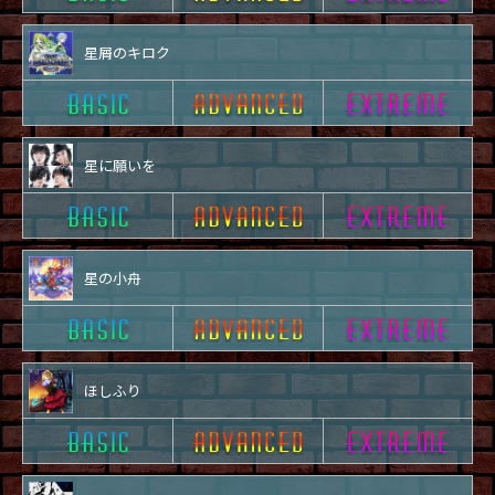
星屑のキロク
星に願いを
星の小舟
ほしふり