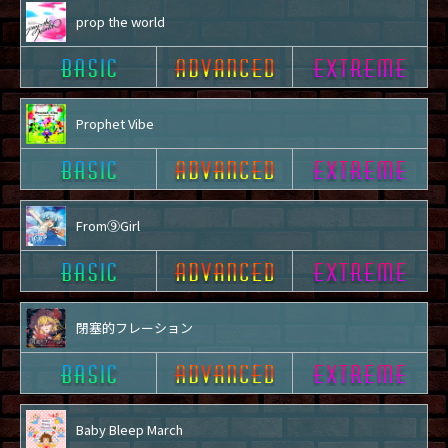
prop the world
Prophet Vibe
From⑨Girl
閉塞的フレーション
Baby Bleep March