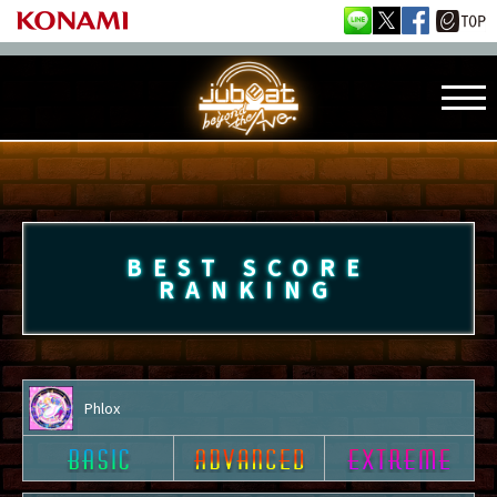
BEST SCORE
RANKING
Phlox