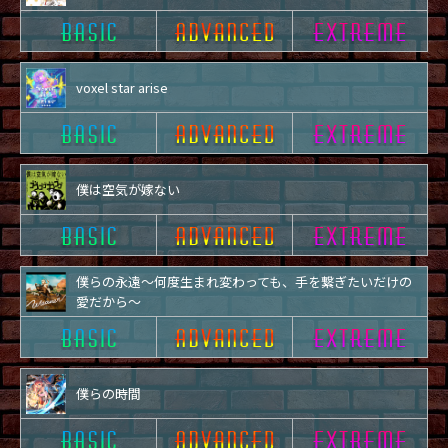
voxel star arise
僕は空気が嫁ない
僕らの永遠～何度生まれ変わっても、手を繋ぎたいだけの
愛だから～
僕らの時間