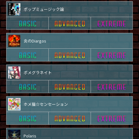
ポップミュージック論
炎のDiargos
ポメグラネイト
ホメ猫☆センセーション
Polaris