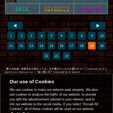
◀
▶
1
2
3
4
5
6
7
8
9
10
11
12
13
14
15
16
17
18
19
20
21
22
23
"僕らの永遠～何度生まれ変わっても、手を繋ぎたいだけの愛だから～" Licensed by A-S
ketch inc./Amuse inc. / "星に願いを" Licensed by A-Sketch
Our use of Cookies
We use cookies to make our website work properly. We also
use cookies to analyze the traffic of our website, to provide
you with the advertisement tailored to your interest, and to
link our website to the social media. If you select “Accept All
Cookies”, all of these cookies will be used on our website.