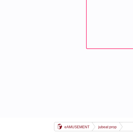
eAMUSEMENT
jubeat prop