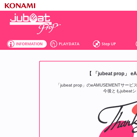
【 「jubeat prop
「jubeat prop」のeAMUSEMENT
今後ともjube