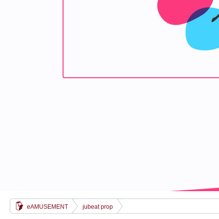
eAMUSEMENT
jubeat prop