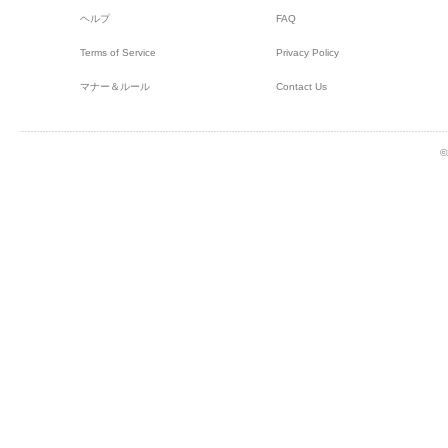
ヘルプ
FAQ
Terms of Service
Privacy Policy
マナー＆ルール
Contact Us
©