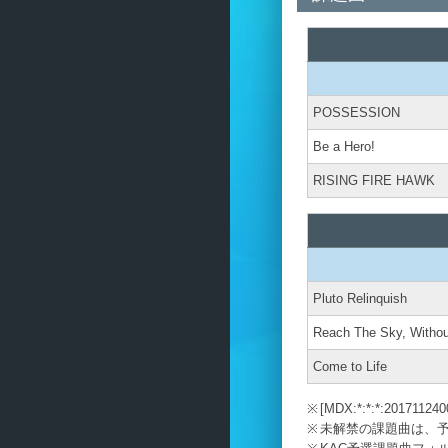
POSSESSION
Be a Hero!
RISING FIRE HAWK
Pluto Relinquish
Reach The Sky, Withou
Come to Life
[MDX:*:*:*:20
未解禁の課題曲は、