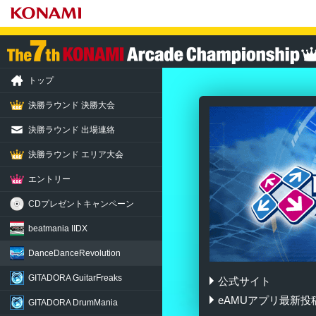
トップ
決勝ラウンド 決勝大会
決勝ラウンド 出場連絡
決勝ラウンド エリア大会
エントリー
CDプレゼントキャンペーン
beatmania IIDX
DanceDance
Revolution
GITADORA
GuitarFreaks
公式サイト
DanceDanceRevolut
eAMUアプリ最新投
GITADORA
DrumMania