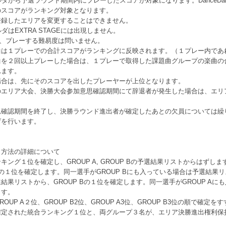
ダから予選ラウンド期間内にプレーしたスコアが対象になります。DanceDanceRe
のスコアがランキング対象となります。
登録したエリアを変更することはできません。
ダはEXTRA STAGEには出現しません。
とし、プレーする難易度は問いません。
曲は１プレーでの合計スコアがランキングに反映されます。（１プレー内であ
曲を２回以上プレーした場合は、１プレーで取得した課題曲グループの楽曲の
れます。
場合は、先にそのスコアを出したプレーヤーが上位となります。
のエリア大会、決勝大会参加意思確認期間にて辞退者が発生した場合は、エリ
思確認期間を終了し、決勝ラウンド進出者が確定したあとの欠員については繰
げを行います。
出方法の詳細について
ング１位を確定し、GROUP A, GROUP Bの予選結果リストからはずしま
 Aの１位を確定します。同一選手がGROUP Bにも入っている場合は予選結果
結果リストから、GROUP Bの１位を確定します。同一選手がGROUP Aに
ます。
UP A２位、GROUP B2位、GROUP A3位、GROUP B3位の順で確定を
確定された統合ランキング１位と、両グループ３名が、エリア決勝進出権利保