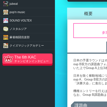
jubeat
pop'n music
概要
SOUND VOLTEX
ノスタルジア
参
麻雀格闘倶楽部
クイズマジック
アカデミー
The 6th KAC
日本の予選ラウンドはオ
チャンピオンインタビュー
oup B双方の課題曲フ
いた上でGroup A上
日本を除く稼動地域につ
oup A、Group 
「決勝大会」に進出し
機種エントリーを行えば、G
なお、Group B課題
課題曲