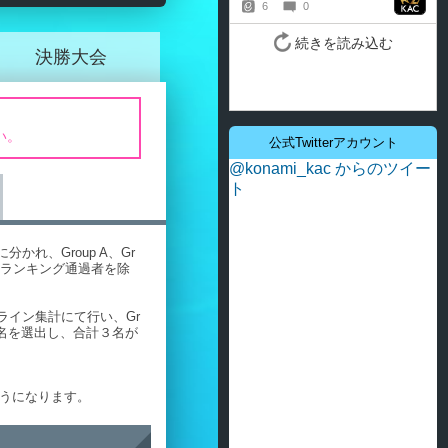
決勝大会
い。
公式Twitterアカウント
@konami_kac からのツイー
ト
れ、Group A、Gr
統合ランキング通過者を除
イン集計にて行い、Gr
位１名を選出し、合計３名が
ようになります。