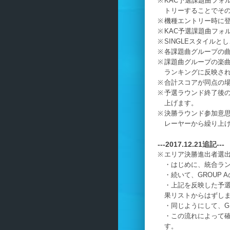
KAC予選課題曲フォル
トリーすることでそ
機種エントリー時に
KAC予選課題曲フォル
SINGLEスタイル
各課題曲グループの
課題曲グループの楽
ランキングに反映さ
合計スコアが同点の
予選ラウンド終了後
上げます。
決勝ラウンド参加意
レーヤーから繰り上
---2017.12.21追記---
エリア決勝進出者選
・はじめに、統合ランキ
・続いて、GROUP
・上記を反映した予選
果リストからはずし
・同じようにして、GRO
・この流れによって
す。