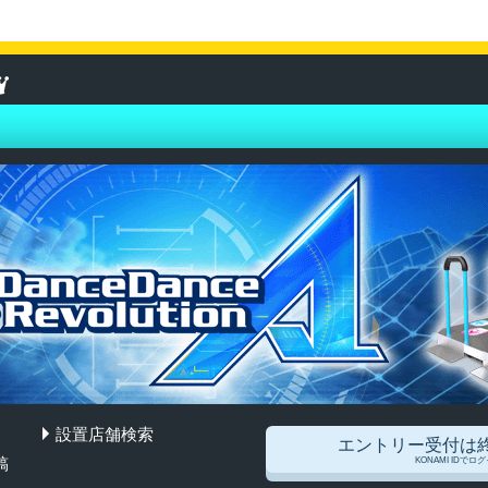
設置店舗検索
ion A
エントリー受付は
稿
KONAMI IDでロ