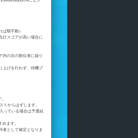
volution Aにエン
れば順不動）
合計スコアが高い場合に
ア内の次の順位者に繰り
り上げを行わず、待機プ
す。
リストからはずします。
も入っている場合は予選結
すすめます。
持者として確定となりま