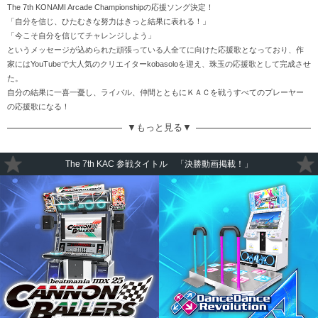
The 7th KONAMI Arcade Championshipの応援ソング決定！
「自分を信じ、ひたむきな努力はきっと結果に表れる！」
「今こそ自分を信じてチャレンジしよう」
というメッセージが込められた頑張っている人全てに向けた応援歌となっており、作
家にはYouTubeで大人気のクリエイターkobasoloを迎え、珠玉の応援歌として完成させ
た。
自分の結果に一喜一憂し、ライバル、仲間とともにＫＡＣを戦うすべてのプレーヤー
の応援歌になる！
▼もっと見る▼
The 7th KAC 参戦タイトル 「決勝動画掲載！」