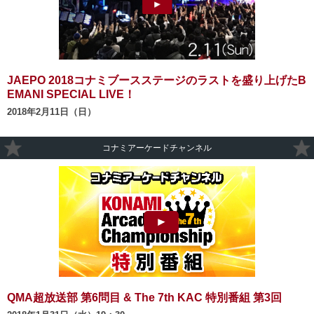
JAEPO 2018コナミブースステージのラストを盛り上げたB
The 7th KONAMI Arcade Championshi
EMANI SPECIAL LIVE！
p QMA超放送部 第6問目 & The 7th KA
2018年2月11日（日）
C 特別番組 第3回
コナミアーケードチャンネル
QMA超放送部 第6問目 & The 7th KAC 特別番組 第3回
The 7th KONAMI Arcade Championshi