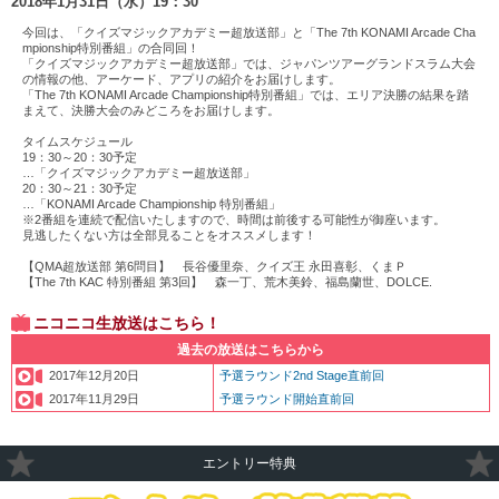
2018年1月31日（水）19：30
p QMA超放送部 第6問目 & The 7th KA
C 特別番組 第3回
今回は、「クイズマジックアカデミー超放送部」と「The 7th KONAMI Arcade Cha
mpionship特別番組」の合同回！
「クイズマジックアカデミー超放送部」では、ジャパンツアーグランドスラム大会
の情報の他、アーケード、アプリの紹介をお届けします。
「The 7th KONAMI Arcade Championship特別番組」では、エリア決勝の結果を踏
まえて、決勝大会のみどころをお届けします。
タイムスケジュール
19：30～20：30予定
…「クイズマジックアカデミー超放送部」
20：30～21：30予定
…「KONAMI Arcade Championship 特別番組」
※2番組を連続で配信いたしますので、時間は前後する可能性が御座います。
見逃したくない方は全部見ることをオススメします！
【QMA超放送部 第6問目】 長谷優里奈、クイズ王 永田喜彰、くまＰ
【The 7th KAC 特別番組 第3回】 森一丁、荒木美鈴、福島蘭世、DOLCE.
ニコニコ生放送はこちら！
The 7th KONAMI Arcade Championshi
過去の放送はこちらから
p QMA超放送部 第6問目 & The 7th KA
C 特別番組 第3回
2017年12月20日
予選ラウンド2nd Stage直前回
2017年11月29日
予選ラウンド開始直前回
エントリー特典