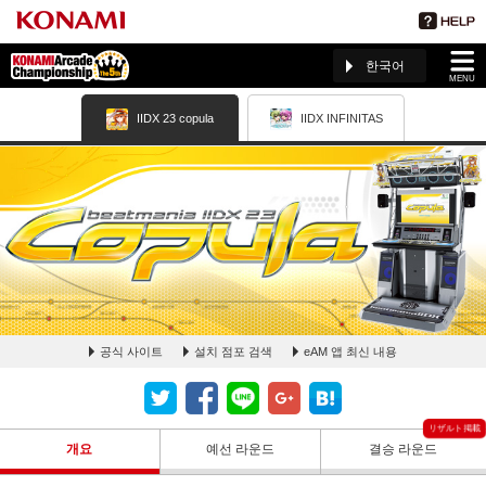
한국어
MENU
IIDX 23 copula
IIDX INFINITAS
공식 사이트
설치 점포 검색
eAM 앱 최신 내용
beatmania IIDX 23 copula ページ(The 5th KAC)
개요
예선 라운드
결승 라운드