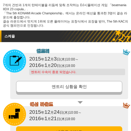
7개의 건반과 1개의 턴테이블을 리듬에 맞춰 조작하는 DJ시뮬레이션 게임 「beatmania
IIDX 23 copula」.
「The 5th KONAMI Arcade Championship」에서는 온라인 예선을 통과한 3명이 결승 라
운드에 출장합니다.
결승 라운드에서 멋지게 1위에 오른 플레이어는 표창식에서 표장을 받아, The 5th KAC의
공식 챔피언으로 인정됩니다.
스케줄
2015
12
3
年
月
日(木)10:00～
2016
1
20
年
月
日(水)18:00
엔트리 수속이 종료 되었습니다.
엔트리 상황을 확인
2015
12
24
年
月
日(木)10:00～
2016
1
21
年
月
日(木)18:00