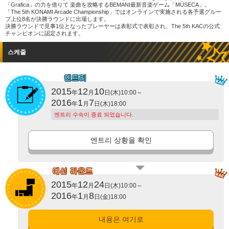
「Grafica」の力を借りて 楽曲を攻略するBEMANI最新音楽ゲーム「MÚSECA」。
「The 5th KONAMI Arcade Championship」ではオンラインで実施される各予選グルー
プ上位8名が決勝ラウンドに出場します。
決勝ラウンドで見事1位となったプレーヤーは表彰式で表彰され、The 5th KACの公式
チャンピオンに認定されます。
스케줄
2015
12
10
年
月
日(木)10:00～
2016
1
7
年
月
日(木)18:00
엔트리 수속이 종료 되었습니다.
엔트리 상황을 확인
2015
12
24
年
月
日(木)10:00～
2016
1
8
年
月
日(金)18:00
내용은 여기로