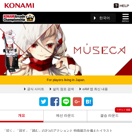
한국어
MENU
For players living in Japan.
MÚSECA ページ(The 5th KAC)
공식 사이트
설치 점포 검색
eAM 앱 최신 내용
개요
예선 라운드
결승 라운드
「叩く」「回す」「踏む」の3つのアクションと 特殊能力を備えたイラスト