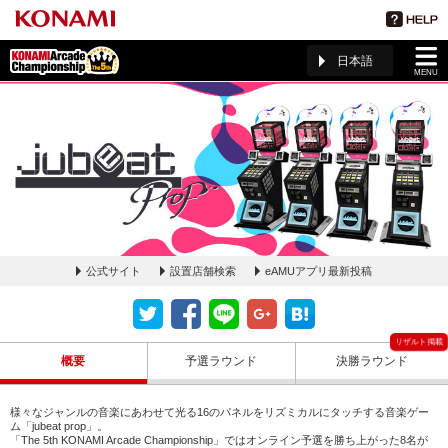
日本語
MENU
公式サイト
設置店舗検索
eAMUアプリ最新投稿
jubeat prop ページ(The 5th KAC)
概要
予選ラウンド
決勝ラウンド
様々なジャンルの音楽にあわせて光る16のパネルをリズミカルにタッチする音楽ゲー
ム「jubeat prop」。
「The 5th KONAMI Arcade Championship」ではオンライン予選を勝ち上がった8名が