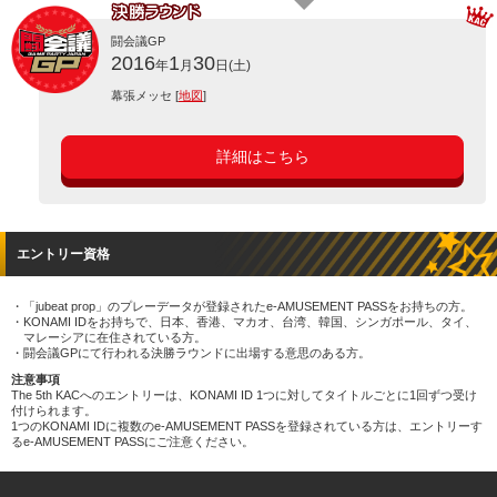
闘会議GP
2016
1
30
年
月
日(土)
幕張メッセ [
地図
]
詳細はこちら
エントリー資格
「jubeat prop」のプレーデータが登録されたe-AMUSEMENT PASSをお持ちの方。
KONAMI IDをお持ちで、日本、香港、マカオ、台湾、韓国、シンガポール、タイ、
マレーシアに在住されている方。
闘会議GPにて行われる決勝ラウンドに出場する意思のある方。
注意事項
The 5th KACへのエントリーは、KONAMI ID 1つに対してタイトルごとに1回ずつ受け
付けられます。
1つのKONAMI IDに複数のe-AMUSEMENT PASSを登録されている方は、エントリーす
るe-AMUSEMENT PASSにご注意ください。