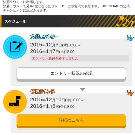
決勝ラウンドに出場します。
決勝ラウンドで見事1位となったプレーヤーは表彰式で表彰され、The 5th KACの公式
チャンピオンに認定されます。
スケジュール
2015
12
3
年
月
日(木)10:00～
2016
1
7
年
月
日(木)18:00
エントリー受付を終了しました
エントリー状況の確認
2015
12
10
年
月
日(木)10:00～
2016
1
8
年
月
日(金)18:00
詳細はこちら