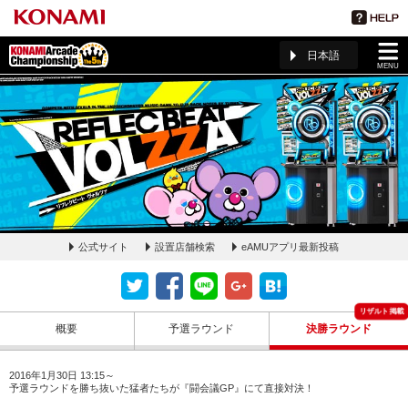
日本語
MENU
公式サイト
設置店舗検索
eAMUアプリ最新投稿
REFLEC BEAT VOLZZA 決勝ラウンドルールページ(The 5th
KAC)
概要
予選ラウンド
決勝ラウンド
2016年1月30日 13:15～
予選ラウンドを勝ち抜いた猛者たちが『闘会議GP』にて直接対決！