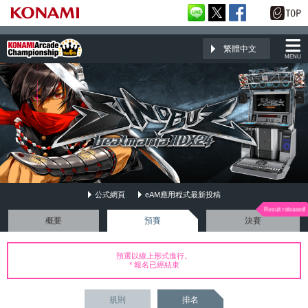
繁體中文
MENU
公式網頁
eAM應用程式最新投稿
beatmania IIDX 24 SINOBUZ
概要
預賽
決賽
預選以線上形式進行。
* 報名已經結束
規則
排名