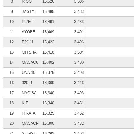
8
RIOO
16,526
3,506
9
JASTY.
16,495
3,483
10
RIZE.T
16,491
3,463
11
AYOBE
16,469
3,491
12
F.X111
16,422
3,496
13
M!TSHA
16,418
3,504
14
MACAO6
16,402
3,490
15
UNA-10
16,379
3,498
16
920-R
16,369
3,446
17
NAGISA
16,340
3,493
18
K.F
16,340
3,451
19
HINATA
16,325
3,482
20
MACAOF
16,300
3,482
21
SEIRYU
16,263
3,493