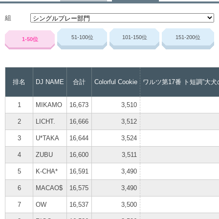
組
51-100
位
101-150
位
151-200
位
1-50
位
排名
DJ NAME
合計
Colorful Cookie
ワルツ第17番 ト短調”大犬
1
MIKAMO
16,673
3,510
2
LICHT.
16,666
3,512
3
U*TAKA
16,644
3,524
4
ZUBU
16,600
3,511
5
K-CHA*
16,591
3,490
6
MACAO$
16,575
3,490
7
OW
16,537
3,500