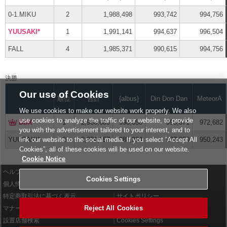
0-1.MIKU
2
1,988,498
993,742
994,756
YUUSAKI*
1
1,991,141
994,637
996,504
FALL
4
1,985,371
990,615
994,756
決勝
Our use of Cookies
順位
合計
{albus}
Din Don Dan
MeteorA
We use cookies to make our website work properly. We also
use cookies to analyze the traffic of our website, to provide
DDX
1
2,966,609
998,056
995,871
972,682
you with the advertisement tailored to your interest, and to
link our website to the social media. If you select “Accept All
YUUSAKI*
2
2,934,657
987,364
997,050
950,243
Cookies”, all of these cookies will be used on our website.
Cookie Notice
ヘルプ
利用規約
Cookies Settings
個人情報等保護方針
外部送信について
特定商取引法に基づく表示
サイトポリシー
Reject All Cookies
マナー＆ルール
お問い合わせ
設置店舗検索
Cookies Settings