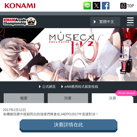
繁體中文
MENU
公式網頁
eAM應用程式最新投稿
MÚSECA 1+1/2
概要
預賽
決賽
2017年2月11日
各機種預賽中脫穎而出的強者們將會在JAEPO2017中直接對決！
決賽詳情在此