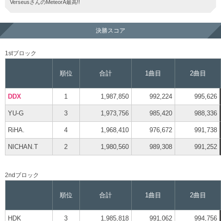
VerseusさんのMeteorA最高!!
決勝スコア
1stブロック
順位
合計
1曲目
2曲目
DDX
1
1,987,850
992,224
995,626
YU-G
3
1,973,756
985,420
988,336
RiHA.
4
1,968,410
976,672
991,738
NICHAN.T
2
1,980,560
989,308
991,252
2ndブロック
順位
合計
1曲目
2曲目
HDK
3
1,985,818
991,062
994,756