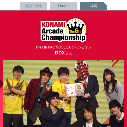
規則・特典
Finalist
成績
The 6th KAC MÚSECA チャンピオン
DDX
さん