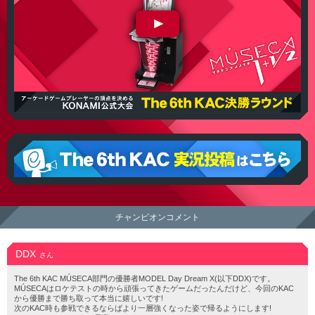
The 6th KAC MÚSECA 決勝ラウンド 準決勝
eAMUSEMENTアプリ The 6th KAC MÚSECA 実況投稿
はこちら
チャンピオンコメント
DDX
さん
The 6th KAC MÚSECA部門の優勝者MODEL Day Dream X(以下DDX)です。
MÚSECAはロケテストの時から頑張ってきたゲームだったんだけど、今回のKAC
から優勝まで勝ち取って本当に嬉しいです!
次のKAC時も参戦できるならばより一層強くなった姿で帰るようにします!