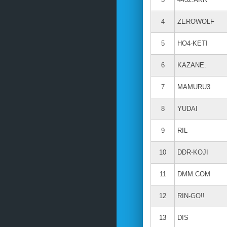
4
ZEROWOLF
5
HO4-KETI
6
KAZANE.
7
MAMURU3
8
YUDAI
9
RIL
10
DDR-KOJI
11
DMM.COM
12
RIN-GO!!
13
DIS