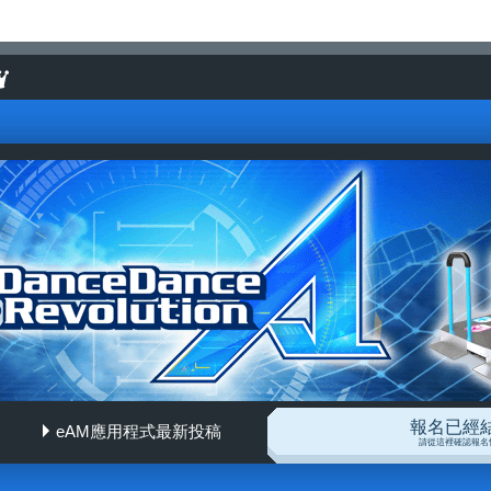
報名已經
eAM應用程式最新投稿
ion A
請從這裡確認報名