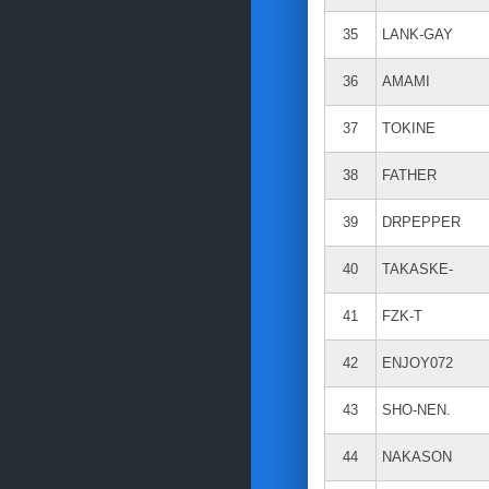
35
LANK-GAY
36
AMAMI
37
TOKINE
38
FATHER
39
DRPEPPER
40
TAKASKE-
41
FZK-T
42
ENJOY072
43
SHO-NEN.
44
NAKASON