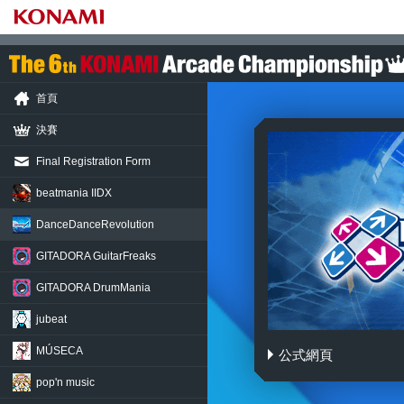
首頁
決賽
Final Registration Form
beatmania IIDX
DanceDance
Revolution
GITADORA
GuitarFreaks
GITADORA
DrumMania
jubeat
MÚSECA
公式網頁
DanceDanceRevolut
pop'n music