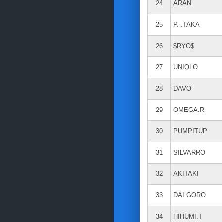
24
ARAN
25
P.-.TAKA
26
$RYO$
27
UNIQLO
28
DAVO
29
OMEGA.R
30
PUMPITUP
31
SILVARRO
32
AKITAKI
33
DAI.GORO
34
HIHUMI.T