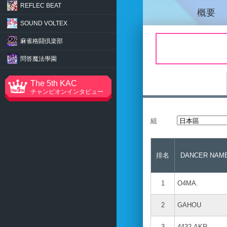
REFLEC BEAT
概要
SOUND VOLTEX
麻雀格闘倶楽部
問答魔法學園
The 5th KAC
チャンピオンインタビュー
組
排名
DANCER NAM
1
O4MA.
2
GAHOU
3
4432.AKR