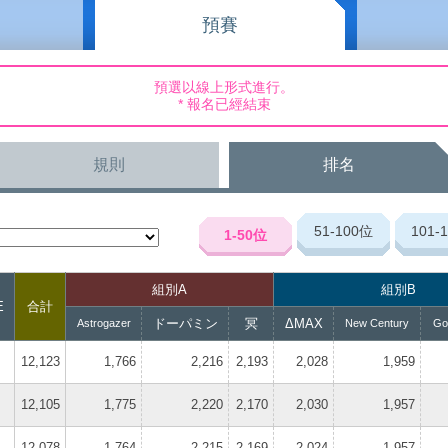
預賽
預選以線上形式進行。
* 報名已經結束
規則
排名
51-100
位
101-
1-50
位
組別A
組別B
E
合計
ドーパミン
冥
ΔMAX
Astrogazer
New Century
Go
12,123
1,766
2,216
2,193
2,028
1,959
12,105
1,775
2,220
2,170
2,030
1,957
12,078
1,764
2,215
2,169
2,024
1,957