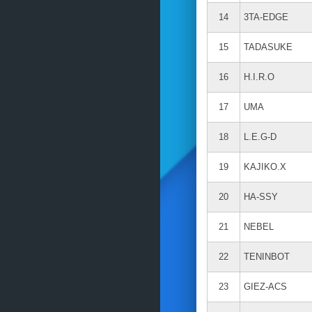
14
3TA-EDGE
15
TADASUKE
16
H.I.R.O
17
UMA
18
L.E.G-D
19
KAJIKO.X
20
HA-SSY
21
NEBEL
22
TENINBOT
23
GIEZ-ACS