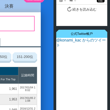
決賽
公式Twitter帳戶
@konami_kac からのツイー
ト
150
位
151-200
位
記錄時間
 For The Top
2017/01/04 1
1,961
8:02
2017/01/05 2
1,953
1:08
2016/12/31 2
1,949