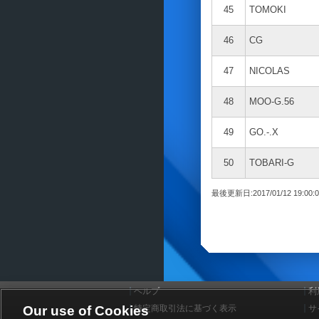
45
TOMOKI
46
CG
47
NICOLAS
48
MOO-G.56
49
GO.-.X
50
TOBARI-G
最後更新日:2017/01/12 19:00:0
ヘルプ
利
Our use of Cookies
特定商取引法に基づく表示
サ