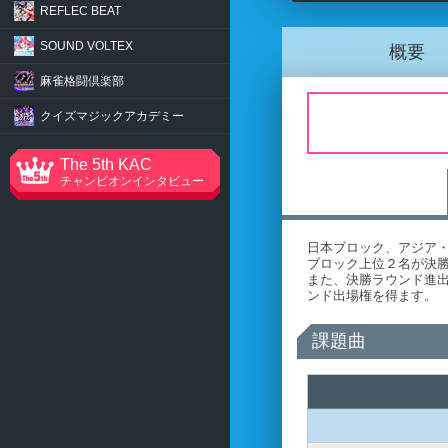
REFLEC BEAT
SOUND VOLTEX
概要
麻雀格闘倶楽部
クイズマジック
アカデミー
The 5th KAC
チャンピオンインタビュー
日本ブロック、アジア・
ブロック上位２名が決
また、決勝ラウンド進
ンド出場権を得ます。
課題曲