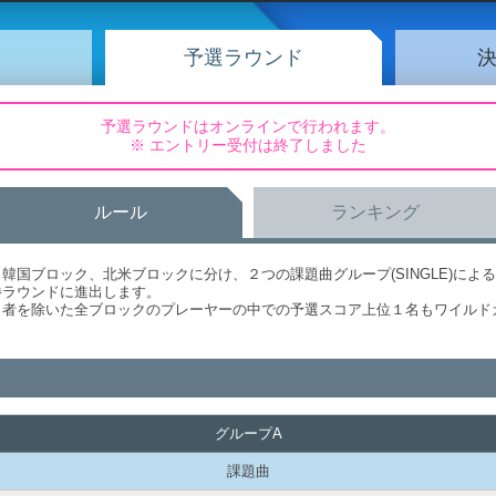
予選ラウンド
予選ラウンドはオンラインで行われます。
※ エントリー受付は終了しました
ルール
ランキング
韓国ブロック、北米ブロックに分け、２つの課題曲グループ(SINGLE)によ
勝ラウンドに進出します。
出者を除いた全ブロックのプレーヤーの中での予選スコア上位１名もワイルド
グループA
課題曲