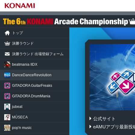
トップ
決勝ラウンド
決勝ラウンド 出場登録フォーム
beatmania IIDX
DanceDance
Revolution
GITADORA
GuitarFreaks
GITADORA
DrumMania
jubeat
MÚSECA
公式サイト
DanceDanceRevolut
eAMUアプリ最新投
pop'n music