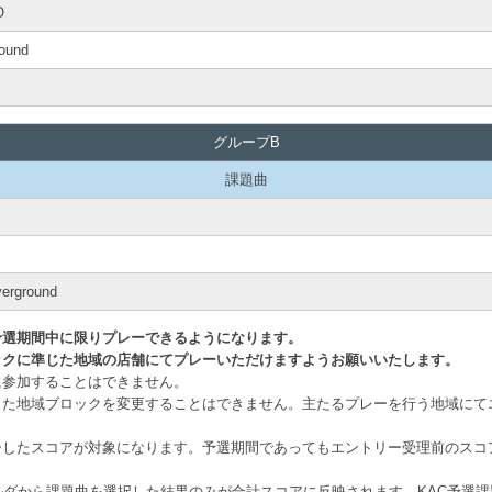
O
ound
グループB
課題曲
verground
予選期間中に限りプレーできるようになります。
ックに準じた地域の店舗にてプレーいただけますようお願いいたします。
に参加することはできません。
した地域ブロックを変更することはできません。主たるプレーを行う地域にて
ーしたスコアが対象になります。予選期間であってもエントリー受理前のスコ
ルダから課題曲を選択した結果のみが合計スコアに反映されます。KAC予選