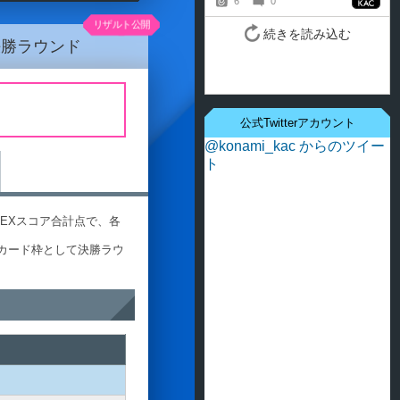
決勝ラウンド
公式Twitterアカウント
@konami_kac からのツイー
ト
るEXスコア合計点で、各
カード枠として決勝ラウ