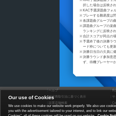
択した場合は反映さ
KAC予選課題曲フォル
プレーする難易度は
各課題曲グループの
課題曲グループの楽
ランキングに反映さ
合計スコアが同点の
予選終了後の決勝ラ
ード枠についても更
決勝日当日の欠員に
決勝ラウンド参加意
ず、待機プレーヤー
ヘルプ
利
Our use of Cookies
特定商取引法に基づく表示
サ
設置店舗検索
Co
We use cookies to make our website work properly. We also use cookies t
you with the advertisement tailored to your interest, and to link our webs
Cookies”, all of these cookies will be used on our website.
Cookie Not