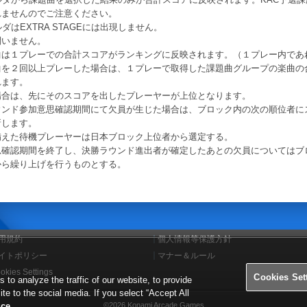
れませんのでご注意ください。
ダはEXTRA STAGEには出現しません。
問いません。
曲は１プレーでの合計スコアがランキングに反映されます。（１プレー内であ
曲を２回以上プレーした場合は、１プレーで取得した課題曲グループの楽曲の
れます。
場合は、先にそのスコアを出したプレーヤーが上位となります。
ウンド参加意思確認期間にて欠員が生じた場合は、ブロック内の次の順位者に
新します。
備えた待機プレーヤーは日本ブロック上位者から選定する。
思確認期間を終了し、決勝ラウンド進出者が確定したあとの欠員についてはブ
から繰り上げを行うものとする。
用規約
個人情報等保護方針
イトポリシー
マナー＆ルール
okies Settings
Cookies Set
o analyze the traffic of our website, to provide
ite to the social media. If you select “Accept All
ice
©2026 Konami Arcade Games