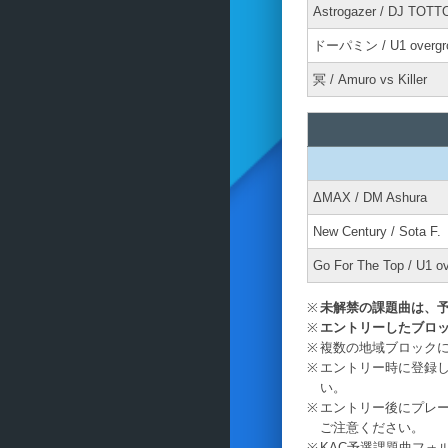
Astrogazer / DJ TOTT
ドーパミン / U1 overgr
冥 / Amuro vs Killer
ΔMAX / DM Ashura
New Century / Sota F.
Go For The Top / U1 o
未解禁の課題曲は、
エントリーしたブロ
複数の地域ブロック
エントリー時に登録
い。
エントリー後にプレ
ご注意ください。
KAC予選課題曲フォ