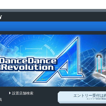
設置店舗検索
ion A
エントリー受付は
稿
エントリー状況の確認