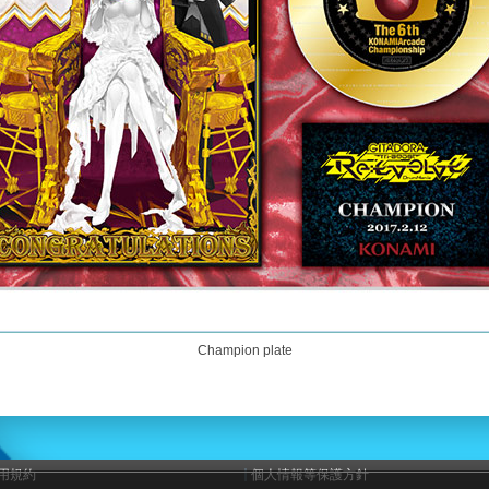
Champion plate
用規約
個人情報等保護方針