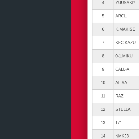
4
YUUSAKI*
5
ARCL.
6
K.MAKISE
7
KFC-KAZU
8
0-1.MIKU
9
CALL-A
10
ALISA
11
RAZ
12
STELLA
13
171
14
NMKJ3