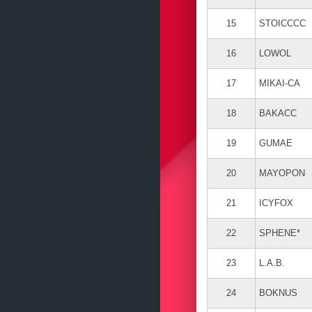
15
STOICCCC
16
LOWOL
17
MIKAI-CA
18
BAKACC
19
GUMAE
20
MAYOPON
21
ICYFOX
22
SPHENE*
23
L.A.B.
24
BOKNUS