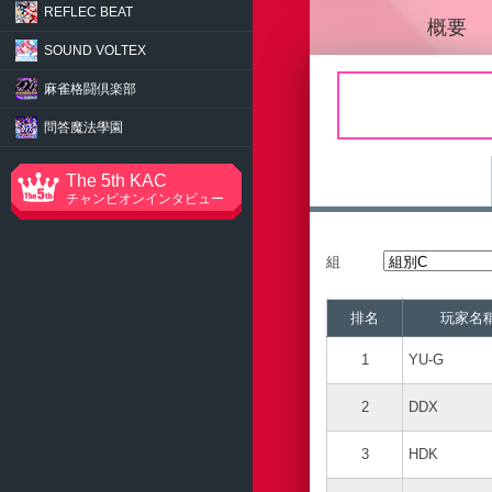
REFLEC BEAT
概要
SOUND VOLTEX
麻雀格闘倶楽部
問答魔法學園
The 5th KAC
チャンピオンインタビュー
組
排名
玩家名
1
YU-G
2
DDX
3
HDK