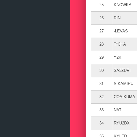
25
KNOWKA
26
RIN
27
-LEVAS
28
T*CHA
29
Y2K
30
SA3ZURI
31
S.KAMIRU
32
COA-KUMA
33
NATI
34
RYU2DX
35
KYLED