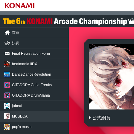
首頁
決賽
Final Registration Form
beatmania IIDX
DanceDance
Revolution
GITADORA
GuitarFreaks
GITADORA
DrumMania
jubeat
MÚSECA
公式網頁
MÚSECA 1+1/2
pop'n music