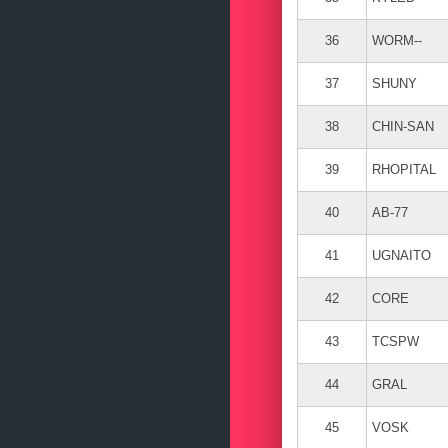
36
WORM--
37
SHUNY
38
CHIN-SAN
39
RHOPITAL
40
AB-77
41
UGNAITO
42
CORE
43
TCSPW
44
GRAL
45
VOSK