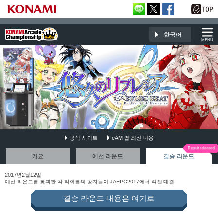
한국어
MENU
공식 사이트
eAM 앱 최신 내용
REFLEC BEAT 悠久のリフレシア
개요
예선 라운드
결승 라운드
2017년2월12일
예선 라운드를 통과한 각 타이틀의 강자들이 JAEPO2017에서 직접 대결!
결승 라운드 내용은 여기로