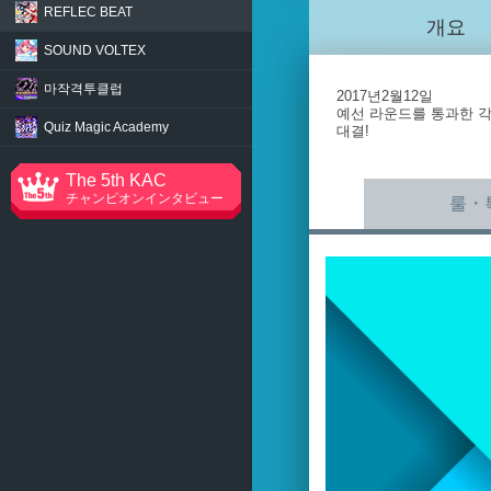
REFLEC BEAT
개요
SOUND VOLTEX
마작격투클럽
2017년2월12일
예선 라운드를 통과한 각
Quiz Magic Academy
대결!
The 5th KAC
チャンピオンインタビュー
룰・