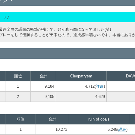
メント
．
さん
最終楽曲の譜面の衝撃が強くて、頭が真っ白になってました(笑)
プレーをして優勝することが出来たので、達成感半端ないです。本当にあり
順位
合計
Cleopatrysm
DAW
1
9,184
4,712(
詳細
)
2
9,105
4,629
順位
合計
ruin of opals
1
10,273
5,249(
詳細
)