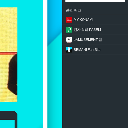
관련 링크
MY KONAMI
전자 화폐 PASELI
eAMUSEMENT 앱
BEMANI Fan Site