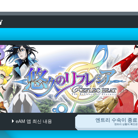
엔트리 수속이 종료
eAM 앱 최신 내용
悠久のリフレシア
엔트리 상황의 확인은