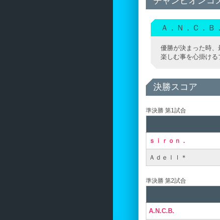
チャンピオンコ
Ａ．Ｎ．Ｃ．Ｂ
優勝が決まった時、
楽しむ事を心掛ける
決勝スコア
準決勝 第1試合
ｓｉｒｏｎ．
Ａｄｅｌｌ＊
準決勝 第2試合
A.N.C.B.