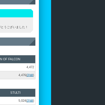
がとうございました！
N OF FALCON
4,472
4,476(
詳細
)
STULTI
5,024(
詳細
)