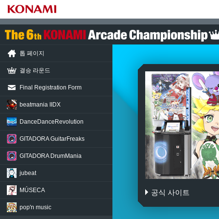
톱 페이지
결승 라운드
Final Registration Form
beatmania IIDX
DanceDance
Revolution
GITADORA
GuitarFreaks
GITADORA
DrumMania
jubeat
MÚSECA
공식 사이트
REFLEC BEAT 
pop'n music