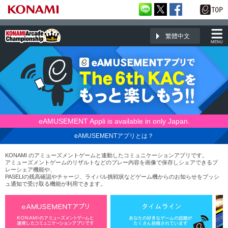
繁體中文
MENU
eAMUSEMENT Appli is available in only Japan.
eAMUSEMENTアプリで The 6th KAC をもっと楽しもう！
eAMUSEMENTアプリとは？
KONAMI のアミューズメントゲームと連動したコミュニケーションアプリです。
アミューズメントゲームのリザルトなどのプレー内容を画像で保存しシェアできるプ
レーシェア機能や、
PASELIの残高確認やチャージ、ライバル挑戦状などゲーム機からのお知らせをプッシ
ュ通知で受け取る機能が利用できます。