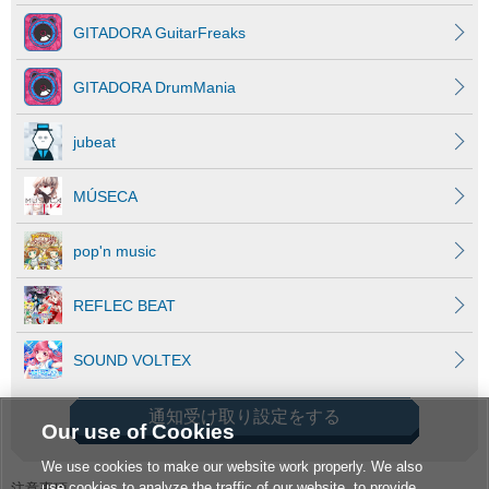
GITADORA GuitarFreaks
GITADORA DrumMania
jubeat
MÚSECA
pop'n music
REFLEC BEAT
SOUND VOLTEX
通知受け取り設定をする
Our use of Cookies
We use cookies to make our website work properly. We also
use cookies to analyze the traffic of our website, to provide
注意事項