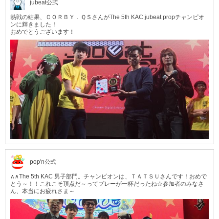
jubeat公式
熱戦の結果、ＣＯＲＢＹ．ＱＳさんがThe 5th KAC jubeat propチャンピオ
ンに輝きました！
おめでとうございます！
pop'n公式
∧∧The 5th KAC 男子部門。チャンピオンは、ＴＡＴＳＵさんです！おめで
とう～！！これこそ頂点だ～ってプレーが一杯だったね☆参加者のみなさ
ん、本当にお疲れさま～