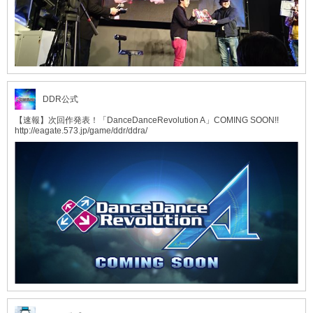
DDR公式
【速報】次回作発表！「DanceDanceRevolution A」COMING SOON!!
http://eagate.573.jp/game/ddr/ddra/