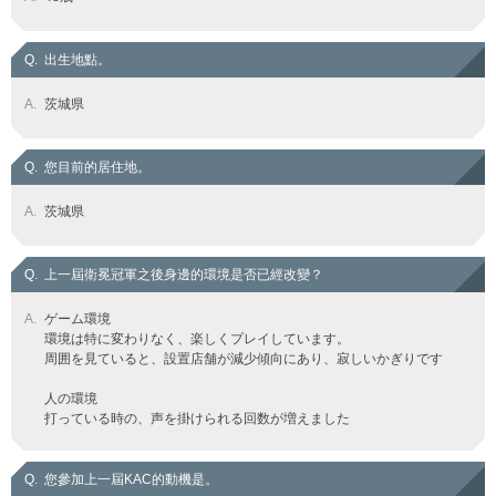
Q.
出生地點。
A.
茨城県
Q.
您目前的居住地。
A.
茨城県
Q.
上一屆衛冕冠軍之後身邊的環境是否已經改變？
A.
ゲーム環境
環境は特に変わりなく、楽しくプレイしています。
周囲を見ていると、設置店舗が減少傾向にあり、寂しいかぎりです
人の環境
打っている時の、声を掛けられる回数が増えました
Q.
您參加上一屆KAC的動機是。