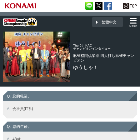
繁體中文
MENU
The 5th KAC
チャンピオンインタビュー
麻雀格闘倶楽部 四人打ち麻雀チャン
ピオン
ゆうしゃ！
Q.
您的職業。
A.
会社員(IT系)
Q.
您的年齡。
A.
48歳