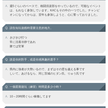
A.
週5ぐらいのペースで、格闘倶楽部をやっているので、可能なイベント
は、もれなく参加しています。KACもその中の一つでした。チャンピ
オンになってからは、翌年も参加しようと、心に誓っておりました。
Q.
請告知玩遊戲時需要注意的地方。
A.
きびきび打つ
常に沈着冷静であれ
勝てば官軍
Q.
誰是你的對手，或是你感興趣的選手？
A.
県内に強者が大勢いるので、まずはその壁を越える事です
しいて。あげるなら、同じ茨城のヒダン氏、りゅう氏です
Q.
一個星期遊玩（練習）時間是多少小時？
A.
10～20時間ぐらい稼働してます