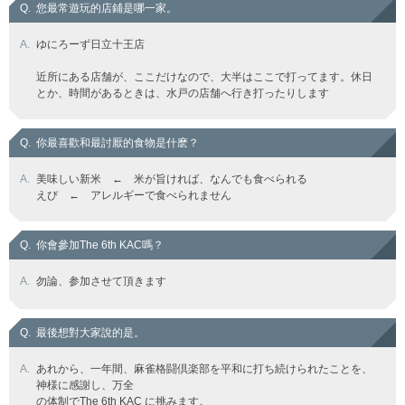
Q.
您最常遊玩的店鋪是哪一家。
A.
ゆにろーず日立十王店
近所にある店舗が、ここだけなので、大半はここで打ってます。休日
とか、時間があるときは、水戸の店舗へ行き打ったりします
Q.
你最喜歡和最討厭的食物是什麽？
A.
美味しい新米 ← 米が旨ければ、なんでも食べられる
えび ← アレルギーで食べられません
Q.
你會參加The 6th KAC嗎？
A.
勿論、参加させて頂きます
Q.
最後想對大家說的是。
A.
あれから、一年間、麻雀格闘倶楽部を平和に打ち続けられたことを、
神様に感謝し、万全
の体制でThe 6th KAC に挑みます。