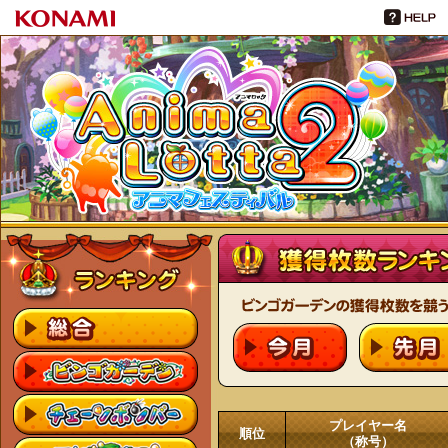
プレイヤー名
順位
（称号）