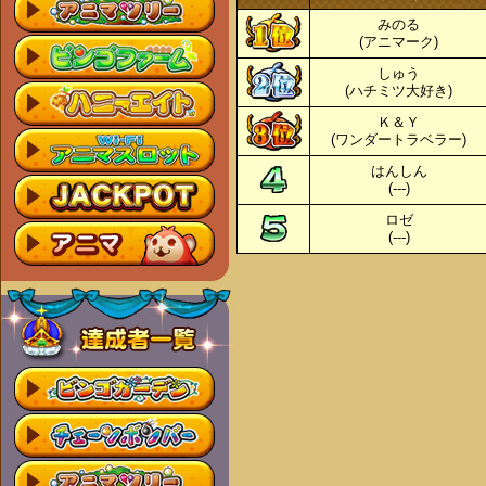
みのる
(アニマーク)
しゅう
(ハチミツ大好き)
Ｋ＆Ｙ
(ワンダートラベラー)
はんしん
(---)
ロゼ
(---)