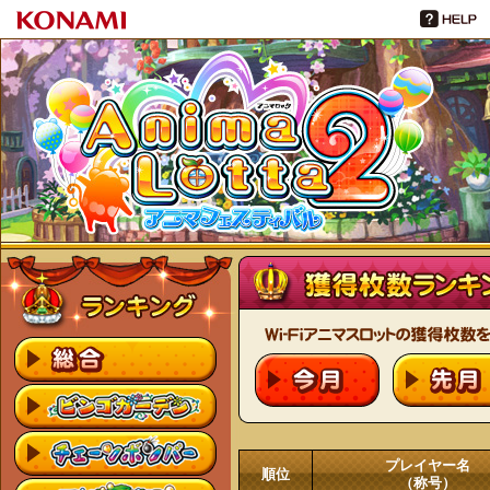
プレイヤー名
順位
（称号）