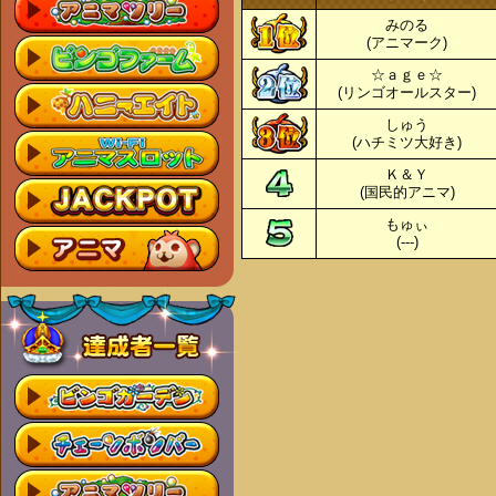
みのる
(アニマーク)
☆ａｇｅ☆
(リンゴオールスター)
しゅう
(ハチミツ大好き)
Ｋ＆Ｙ
(国民的アニマ)
もゅぃ
(---)