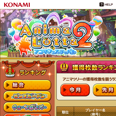
プレイヤー名
順位
（称号）