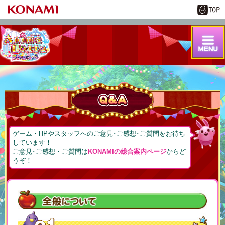
ゲーム・HPやスタッフへのご意見･ご感想･ご質問をお待ち
しています！
ご意見･ご感想・ご質問は
KONAMIの総合案内ページ
からど
うぞ！