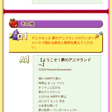
アニマロッタ 夢のアニマランドのワンダーチ
ャンスで流れる曲名と歌詞を教えてくださ
い。
【ようこそ！夢のアニマランド
へ】
©
2024 Konami Amusement
輝け HAPPY! 夢の
時間は きっと つづく
すぐそこに広がる
夢のアニマランド
とびだせ HAPPY! 夢は
はじけて もっと 光る
さあ扉を開いて
夢の世界へ ワンダーチャンス!!