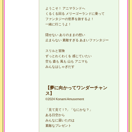
ようこそ！ アニマランドへ
くるくる回る メリーゴーランドに乗って
ファンタジーの世界を旅するよ！
一緒に行こうよ！
隠せない ありのままの想い
止まらない 素敵すぎる あまいファンタジー
スリルと冒険
ずっとわくわくを 感じていたい
空も 森も 風も 山も アニマも
みんなはしゃぎだす
【夢に向かってワンダーチャン
ス】
©
2024 Konami Amusement
「見て見て！?」「なにかな？」
ある日空から
みんなに届いたのは
素敵なプレゼント