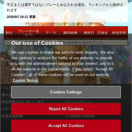
不正または通常ではないプレーとみなされる場合、ランキングから除外さ
れます
2026/8/7 20:21 更新
プレーヤー名
順位
アニマ
獲得枚数
獲得日
店舗名
都道府県
（称号）
Our use of Cookies
取得可能なランキングデータがありませんでした。
We use cookies to make our website work properly. We also
use cookies to analyze the traffic of our website, to provide
you with the advertisement tailored to your interest, and to li
nk our website to the social media. If you select “Accept All
Cookies”, all of these cookies will be used on our website.
Cookie Notice
ヘルプ
利用規約
Cookies Settings
個人情報等保護方針
外部送信について
特定商取引法に基づく表示
サイトポリシー
Reject All Cookies
マナー＆ルール
お問い合わせ
設置店舗検索
Cookies Settings
Accept All Cookies
©2026 Konami Arcade Games