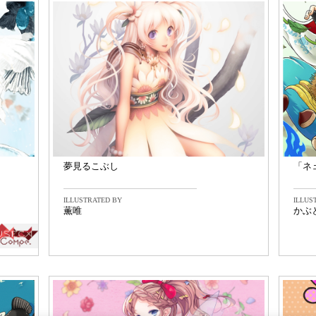
夢見るこぶし
「ネ
ILLUSTRATED BY
ILLUS
薫唯
かぶ