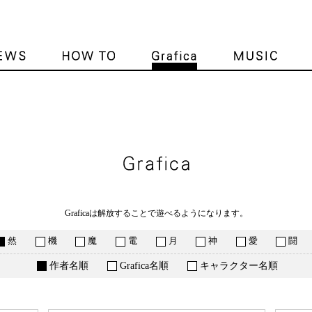
収録Grafica
Graficaは解放することで遊べるようになります。
然
機
魔
電
月
神
愛
闘
作者名順
Grafica名順
キャラクター名順