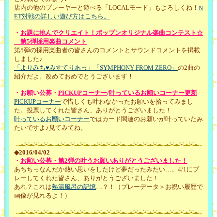
店内の他のプレーヤーと遊べる「LOCALモード」もよろしくね！
N
ET対戦の詳しい遊び方はこちら。
・
お題に挑んでクリエイト！ポップンオリジナル楽曲コンテスト☆
第5弾採用楽曲コメント
第5弾の採用楽曲者の皆さんのコメントとサウンドコメントを掲載
しました♪
「よりみち♥みすてりあっ」
「SYMPHONY FROM ZERO」
の2曲の
紹介だよ。改めておめでとうございます！
・お願い公募・
PICKUPコーナー
/
叶っているお願いコーナー更新
PICKUPコーナー
で惜しくも叶わなかったお願いを拾ってみまし
た。投票してくれた皆さん、ありがとうございました！
叶っているお願いコーナー
ではカード関連のお願いが叶っていたみ
たいですよ♪見てみてね。
◆2016/04/02
・
お願い公募・第2弾の叶うお願いありがとうございました！
あちちっなんだか熱い思いをしたけど夢だったみたい…。4/1にプ
レーしてくれた皆さん、ありがとうございました！
あれ？これは
熱湯風呂の記憶
…？！（プレーデータ＞お祝い履歴で
画像が見れるよ！）