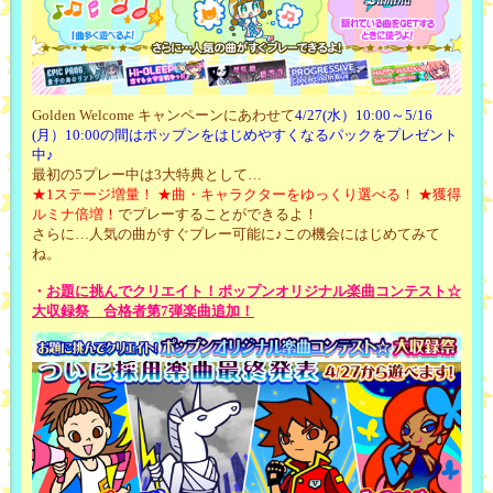
Golden Welcome キャンペーンにあわせて
4/27(水）10:00～5/16
(月）10:00の間はポップンをはじめやすくなるパックをプレゼント
中♪
最初の5プレー中は3大特典として…
★1ステージ増量！ ★曲・キャラクターをゆっくり選べる！ ★獲得
ルミナ倍増！
でプレーすることができるよ！
さらに…人気の曲がすぐプレー可能に♪この機会にはじめてみて
ね。
・
お題に挑んでクリエイト！ポップンオリジナル楽曲コンテスト☆
大収録祭 合格者第7弾楽曲追加！