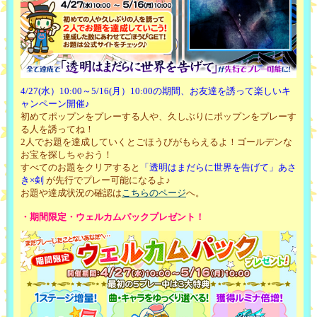
4/27(水）10:00～5/16(月）10:00の期間、お友達を誘って楽しいキ
ャンペーン開催♪
初めてポップンをプレーする人や、久しぶりにポップンをプレーす
る人を誘ってね！
2人でお題を達成していくとごほうびがもらえるよ！ゴールデンな
お宝を探しちゃおう！
すべてのお題をクリアすると
「透明はまだらに世界を告げて」あさ
き×剣
が先行でプレー可能になるよ♪
お題や達成状況の確認は
こちらのページ
へ。
・期間限定・ウェルカムパックプレゼント！