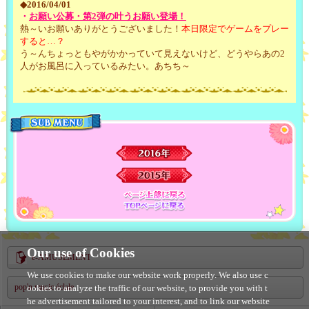
◆2016/04/01
・
お願い公募・第2弾の叶うお願い登場！
熱～いお願いありがとうございました！
本日限定でゲームをプレー
すると…？
う～んちょっともやがかかっていて見えないけど、どうやらあの2
人がお風呂に入っているみたい。あちち～
MENU
2016年
2015年
ページ上部に戻
TOPページに戻
る
る
Our use of Cookies
e-AMUSEMENT
We use cookies to make our website work properly. We also use c
pop'n music éclale
ookies to analyze the traffic of our website, to provide you with t
he advertisement tailored to your interest, and to link our website