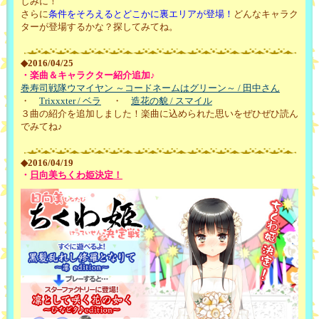
しみに！
さらに
条件をそろえるとどこかに裏エリアが登場！
どんなキャラク
ターが登場するかな？探してみてね。
◆2016/04/25
・楽曲＆キャラクター紹介追加♪
巻寿司戦隊ウマイヤン ～コードネームはグリーン～ / 田中さん
・
Trixxxter / ベラ
・
造花の貌 / スマイル
３曲の紹介を追加しました！楽曲に込められた思いをぜひぜひ読ん
でみてね♪
◆2016/04/19
・
日向美ちくわ姫決定！