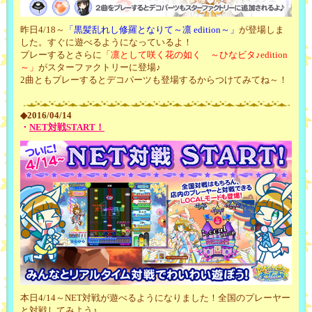
昨日4/18～
「黒髪乱れし修羅となりて～凛 edition～」
が登場しま
した。すぐに遊べるようになっているよ！
プレーするとさらに
「凛として咲く花の如く ～ひなビタ♪edition
～」
がスターファクトリーに登場♪
2曲ともプレーするとデコパーツも登場するからつけてみてね～！
◆2016/04/14
・
NET対戦START！
本日4/14～NET対戦が遊べるようになりました！全国のプレーヤー
と対戦してみよう♪