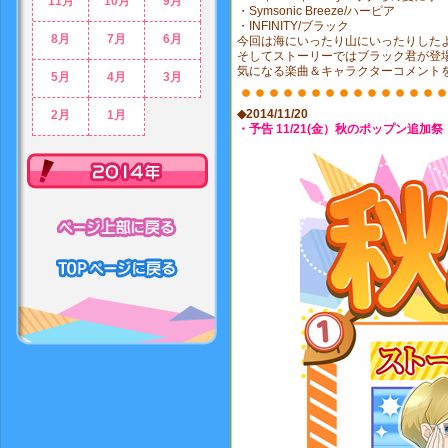
11月
10月
9月
・Symsonic Breeze/ハーピア
・INFINITY/ブラック
8月
7月
6月
今回は海にいったり山にいったりしたよ
そしてストーリーではブラック君が登
気になる楽曲＆キャラクターコメント
5月
4月
3月
◆2014/11/20
2月
1月
・予告 11/21(金）秋のポップン追加祭
2014年