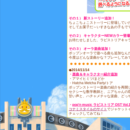
その１） 新ストーリー追加！
ちょこちょこスト―リーに登場してい
そしてお菓子だ～いすきなあの子もで
その２） キャラクターNEWカラー登
お待たせしました、ラピストリアキャ
その３） オーラ楽曲追加！
ポップンオーラで遊べる曲も追加なん
今度はどんな楽曲かな？プレーしてみ
◆2014/11/14
・
楽曲＆キャラクター紹介追加
・アマイヒミツ/まどか
・Hatcha Metcha Party/トア
ポップンストーリー楽曲の紹介を再開
セクシーな数学教師と、ニアちゃんの
甘い声と、ハチャメチャな楽曲、どっち
・
pop'n music ラピストリア OST Vol.
コナミスタイルのサイト
でジャケット
チェックしてみてね！