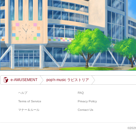
e-AMUSEMENT
pop'n music ラピストリア
ヘルプ
FAQ
Terms of Service
Privacy Policy
マナー＆ルール
Contact Us
©2026